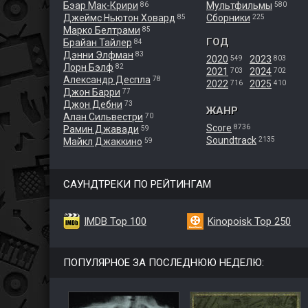
Бэар Мак-Крири
Мультфильмы
86
580
Джеймс Ньютон Ховард
Сборники
85
225
Марко Белтрами
85
ГОД
Брайан Тайлер
84
Дэнни Элфман
83
2020
2023
549
803
Лорн Бэлф
82
2021
2024
703
702
Александр Деспла
78
2022
2025
716
410
Джон Барри
77
Джон Дебни
73
ЖАНР
Алан Сильвестри
70
Score
8736
Рамин Джавади
59
Soundtrack
2135
Майкл Джаккино
59
САУНДТРЕКИ ПО РЕЙТИНГАМ
IMDB Top 100
Kinopoisk Top 250
ПОПУЛЯРНОЕ ЗА ПОСЛЕДНЮЮ НЕДЕЛЮ: