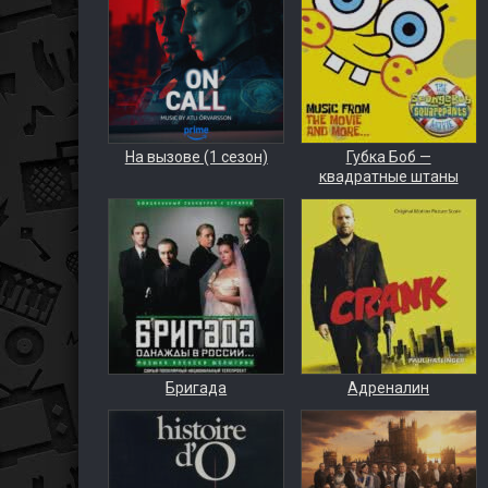
На вызове (1 сезон)
Губка Боб —
квадратные штаны
Бригада
Адреналин