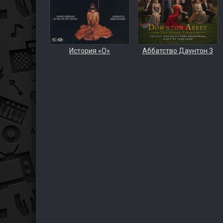
История «О»
Аббатство Даунтон 3