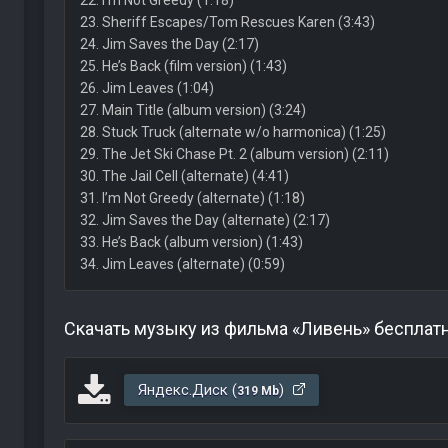
22. I’m Not Greedy (1:18)
23. Sheriff Escapes/Tom Rescues Karen (3:43)
24. Jim Saves the Day (2:17)
25. He’s Back (film version) (1:43)
26. Jim Leaves (1:04)
27. Main Title (album version) (3:24)
28. Stuck Truck (alternate w/o harmonica) (1:25)
29. The Jet Ski Chase Pt. 2 (album version) (2:11)
30. The Jail Cell (alternate) (4:41)
31. I’m Not Greedy (alternate) (1:18)
32. Jim Saves the Day (alternate) (2:17)
33. He’s Back (album version) (1:43)
34. Jim Leaves (alternate) (0:59)
Скачать музыку из фильма «Ливень» бесплат
Яндекс.Диск (
)
319 Mb