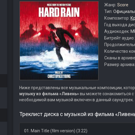
Жанр:
Score
Тип:
Официальн
Композитор:
К
Год выхода ди
Аудиокодек:
M
Битрейт аудио
Продолжитель
Количество ко
Сканы в архиве
Размер архива
Ниже представлены все музыкальные композиции, котор
музыку из фильма «Ливень»
вы можете ознакомиться с 
необходимой вам музыкой включен в данный саундтрек.
Треклист диска с музыкой из фильма «Ливень
01. Main Title (film version) (3:22)