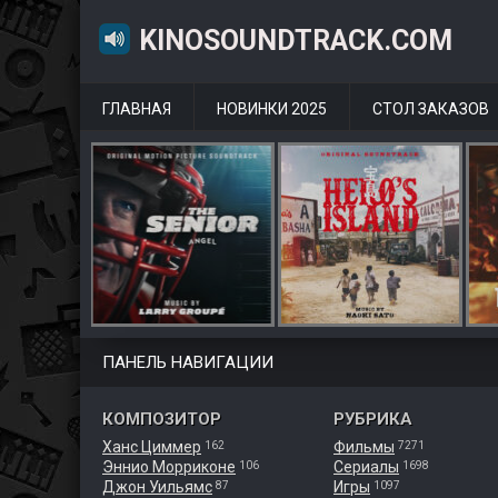
KINOSOUNDTRACK.COM
ГЛАВНАЯ
НОВИНКИ 2025
СТОЛ ЗАКАЗОВ
ПАНЕЛЬ НАВИГАЦИИ
КОМПОЗИТОР
РУБРИКА
Ханс Циммер
Фильмы
162
7271
Эннио Морриконе
Сериалы
106
1698
Джон Уильямс
Игры
87
1097