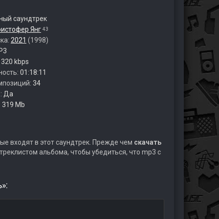
ый саундтрек
ристофер Янг
43
ска:
2021
(1998)
P3
:
320 kbps
ность:
01:18:11
мпозиций:
34
:
Да
:
319 Mb
ые входят в этот саундтрек. Прежде чем
скачать
треклистом альбома, чтобы убедиться, что mp3 с
»: