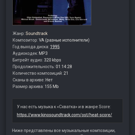
Жанр:
Soundtrack
Композитор:
VA (разные исполнители)
Год выхода диска:
1995
Аудиокодек:
MP3
Битрейт аудио:
320 kbps
Продолжительность:
01:14:28
Количество композиций:
21
Сканы в архиве:
Нет
Размер архива:
155 Mb
У нас есть музыка к «Схватка» и в жанре Score:
https://www.kinosoundtrack.com/ost/heat-score/
Ниже представлены все музыкальные композиции,