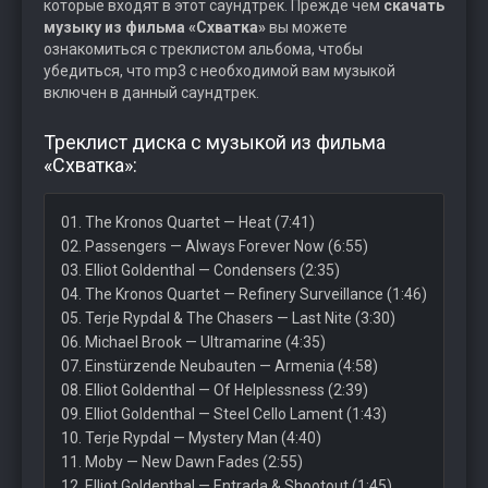
которые входят в этот саундтрек. Прежде чем
скачать
музыку из фильма «Схватка»
вы можете
ознакомиться с треклистом альбома, чтобы
убедиться, что mp3 с необходимой вам музыкой
включен в данный саундтрек.
Треклист диска с музыкой из фильма
«Схватка»:
01. The Kronos Quartet — Heat (7:41)
02. Passengers — Always Forever Now (6:55)
03. Elliot Goldenthal — Condensers (2:35)
04. The Kronos Quartet — Refinery Surveillance (1:46)
05. Terje Rypdal & The Chasers — Last Nite (3:30)
06. Michael Brook — Ultramarine (4:35)
07. Einstürzende Neubauten — Armenia (4:58)
08. Elliot Goldenthal — Of Helplessness (2:39)
09. Elliot Goldenthal — Steel Cello Lament (1:43)
10. Terje Rypdal — Mystery Man (4:40)
11. Moby — New Dawn Fades (2:55)
12. Elliot Goldenthal — Entrada & Shootout (1:45)