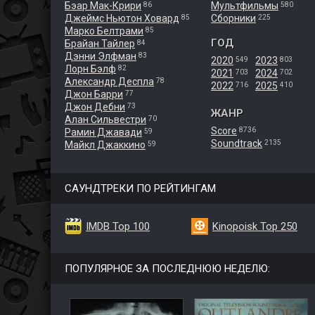
Бэар Мак-Крири
Мультфильмы
86
580
Джеймс Ньютон Ховард
Сборники
85
225
Марко Белтрами
85
ГОД
Брайан Тайлер
84
Дэнни Элфман
83
2020
2023
549
803
Лорн Бэлф
82
2021
2024
703
702
Александр Деспла
78
2022
2025
716
410
Джон Барри
77
Джон Дебни
73
ЖАНР
Алан Сильвестри
70
Score
8736
Рамин Джавади
59
Soundtrack
2135
Майкл Джаккино
59
САУНДТРЕКИ ПО РЕЙТИНГАМ
IMDB Top 100
Kinopoisk Top 250
ПОПУЛЯРНОЕ ЗА ПОСЛЕДНЮЮ НЕДЕЛЮ: