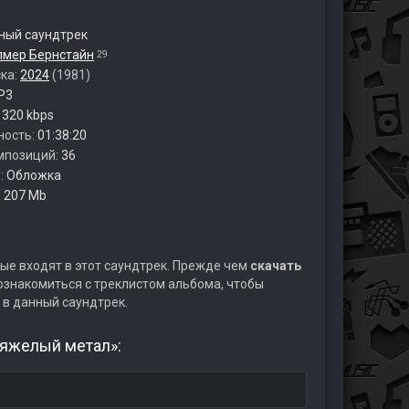
ый саундтрек
лмер Бернстайн
29
ска:
2024
(1981)
P3
:
320 kbps
ность:
01:38:20
мпозиций:
36
:
Обложка
:
207 Mb
ые входят в этот саундтрек. Прежде чем
скачать
знакомиться с треклистом альбома, чтобы
 в данный саундтрек.
Тяжелый метал»: