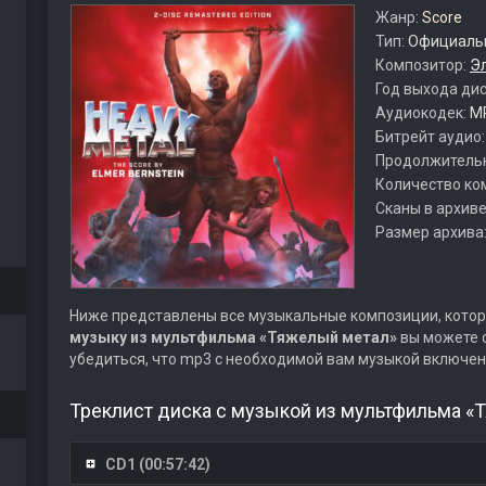
Жанр:
Score
Тип:
Официальн
Композитор:
Э
Год выхода ди
Аудиокодек:
M
Битрейт аудио
Продолжитель
Количество ко
Сканы в архиве
Размер архива
Ниже представлены все музыкальные композиции, котор
музыку из мультфильма «Тяжелый метал»
вы можете о
убедиться, что mp3 с необходимой вам музыкой включен
Треклист диска с музыкой из мультфильма «
CD1 (00:57:42)