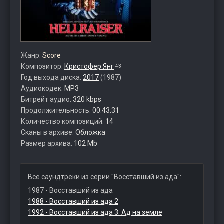
Жанр:
Score
Композитор:
Кристофер Янг
43
Год выхода диска:
2017
(1987)
Аудиокодек:
MP3
Битрейт аудио:
320 kbps
Продолжительность:
00:43:31
Количество композиций:
14
Сканы в архиве:
Обложка
Размер архива:
102 Mb
Все саундтреки из серии "Восставший из ада":
1987 - Восставший из ада
1988 - Восставший из ада 2
1992 - Восставший из ада 3: Ад на земле