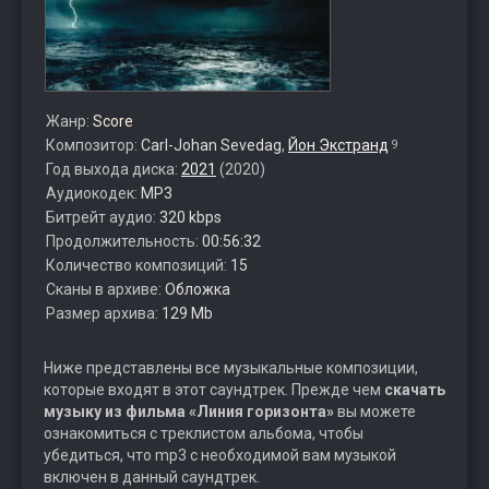
Жанр:
Score
Композитор:
Carl-Johan Sevedag
,
Йон Экстранд
9
Год выхода диска:
2021
(2020)
Аудиокодек:
MP3
Битрейт аудио:
320 kbps
Продолжительность:
00:56:32
Количество композиций:
15
Сканы в архиве:
Обложка
Размер архива:
129 Mb
Ниже представлены все музыкальные композиции,
которые входят в этот саундтрек. Прежде чем
скачать
музыку из фильма «Линия горизонта»
вы можете
ознакомиться с треклистом альбома, чтобы
убедиться, что mp3 с необходимой вам музыкой
включен в данный саундтрек.