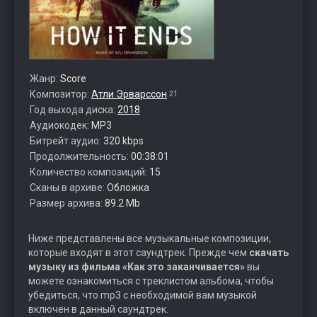
Жанр:
Score
Композитор:
Атли Эрварссон
21
Год выхода диска:
2018
Аудиокодек:
MP3
Битрейт аудио:
320 kbps
Продолжительность:
00:38:01
Количество композиций:
15
Сканы в архиве:
Обложка
Размер архива:
89.2 Mb
Ниже представлены все музыкальные композиции,
которые входят в этот саундтрек. Прежде чем
скачать
музыку из фильма «Как это заканчивается»
вы
можете ознакомиться с треклистом альбома, чтобы
убедиться, что mp3 с необходимой вам музыкой
включен в данный саундтрек.