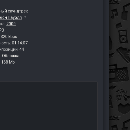
ый саундтрек
жон Пауэлл
52
ска:
2009
P3
:
320 kbps
ность:
01:14:07
мпозиций:
44
:
Обложка
:
168 Mb