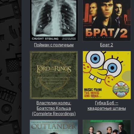
Пойман с поличным
Брат 2
Властелин колец:
Губка Боб —
Братство Кольца
квадратные штаны
(Complete Recordings)