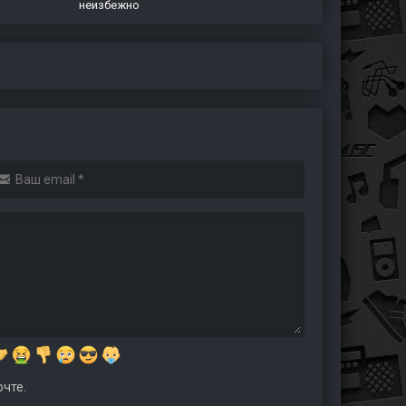
неизбежно
чте.