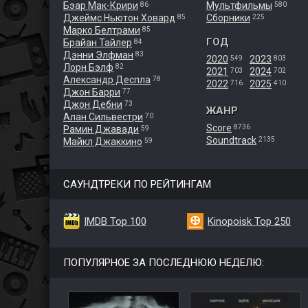
Бэар Мак-Крири
Мультфильмы
86
580
Джеймс Ньютон Ховард
Сборники
85
225
Марко Белтрами
85
ГОД
Брайан Тайлер
84
Дэнни Элфман
83
2020
2023
549
803
Лорн Бэлф
82
2021
2024
703
702
Александр Деспла
78
2022
2025
716
410
Джон Барри
77
Джон Дебни
73
ЖАНР
Алан Сильвестри
70
Score
8736
Рамин Джавади
59
Soundtrack
2135
Майкл Джаккино
59
САУНДТРЕКИ ПО РЕЙТИНГАМ
IMDB Top 100
Kinopoisk Top 250
ПОПУЛЯРНОЕ ЗА ПОСЛЕДНЮЮ НЕДЕЛЮ: