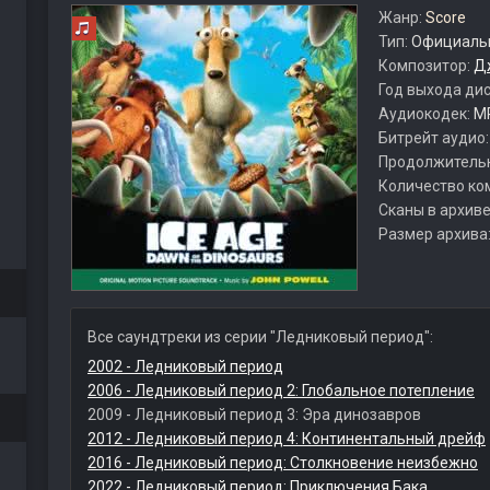
Жанр:
Score
Тип:
Официальн
Композитор:
Д
Год выхода ди
Аудиокодек:
M
Битрейт аудио
Продолжитель
Количество ко
Сканы в архиве
Размер архива
Все саундтреки из серии "Ледниковый период":
2002 - Ледниковый период
2006 - Ледниковый период 2: Глобальное потепление
2009 - Ледниковый период 3: Эра динозавров
2012 - Ледниковый период 4: Континентальный дрейф
2016 - Ледниковый период: Столкновение неизбежно
2022 - Ледниковый период: Приключения Бака