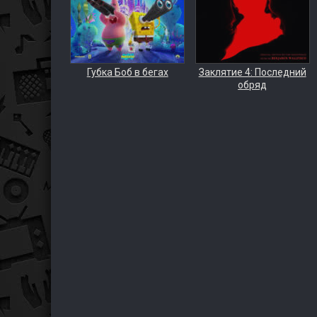
Губка Боб в бегах
Заклятие 4: Последний
обряд