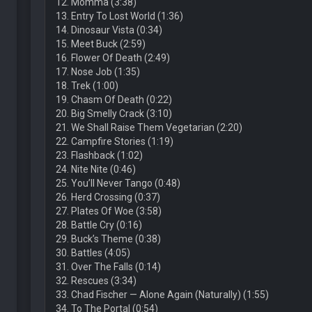
12. Momma (3:38)
13. Entry To Lost World (1:36)
14. Dinosaur Vista (0:34)
15. Meet Buck (2:59)
16. Flower Of Death (2:49)
17. Nose Job (1:35)
18. Trek (1:00)
19. Chasm Of Death (0:22)
20. Big Smelly Crack (3:10)
21. We Shall Raise Them Vegetarian (2:20)
22. Campfire Stories (1:19)
23. Flashback (1:02)
24. Nite Nite (0:46)
25. You’ll Never Tango (0:48)
26. Herd Crossing (0:37)
27. Plates Of Woe (3:58)
28. Battle Cry (0:16)
29. Buck’s Theme (0:38)
30. Battles (4:05)
31. Over The Falls (0:14)
32. Rescues (3:34)
33. Chad Fischer — Alone Again (Naturally) (1:55)
34. To The Portal (0:54)