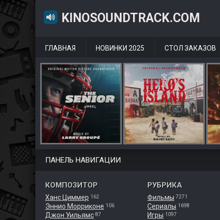
KINOSOUNDTRACK.COM
ГЛАВНАЯ
НОВИНКИ 2025
СТОЛ ЗАКАЗОВ
ПАНЕЛЬ НАВИГАЦИИ
КОМПОЗИТОР
РУБРИКА
Ханс Циммер
Фильмы
162
7271
Эннио Морриконе
Сериалы
106
1698
Джон Уильямс
Игры
87
1097