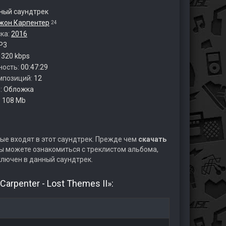
ый саундтрек
жон Карпентер
24
ска:
2016
P3
:
320 kbps
ность:
00:47:29
мпозиций:
12
:
Обложка
:
108 Mb
ые входят в этот саундтрек. Прежде чем
скачать
ы можете ознакомиться с треклистом альбома,
ключен в данный саундтрек.
arpenter - Lost Themes II»: