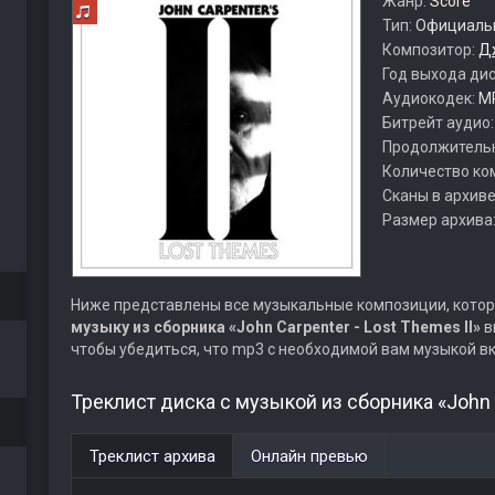
Жанр:
Score
Тип:
Официальн
Композитор:
Д
Год выхода ди
Аудиокодек:
M
Битрейт аудио
Продолжитель
Количество ко
Сканы в архиве
Размер архива
Ниже представлены все музыкальные композиции, котор
музыку из сборника «John Carpenter - Lost Themes II»
в
чтобы убедиться, что mp3 с необходимой вам музыкой в
Треклист диска с музыкой из сборника «John C
Треклист архива
Онлайн превью