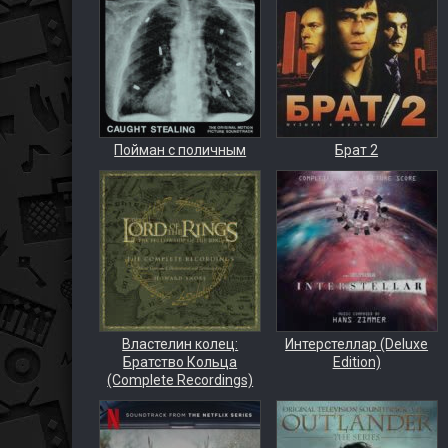
Пойман с поличным
Брат 2
Властелин колец:
Интерстеллар (Deluxe
Братство Кольца
Edition)
(Complete Recordings)