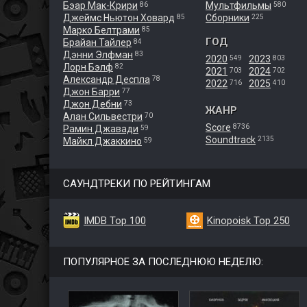
Бэар Мак-Крири
Мультфильмы
86
580
Джеймс Ньютон Ховард
Сборники
85
225
Марко Белтрами
85
ГОД
Брайан Тайлер
84
Дэнни Элфман
83
2020
2023
549
803
Лорн Бэлф
82
2021
2024
703
702
Александр Деспла
78
2022
2025
716
410
Джон Барри
77
Джон Дебни
73
ЖАНР
Алан Сильвестри
70
Score
8736
Рамин Джавади
59
Soundtrack
2135
Майкл Джаккино
59
САУНДТРЕКИ ПО РЕЙТИНГАМ
IMDB Top 100
Kinopoisk Top 250
ПОПУЛЯРНОЕ ЗА ПОСЛЕДНЮЮ НЕДЕЛЮ: