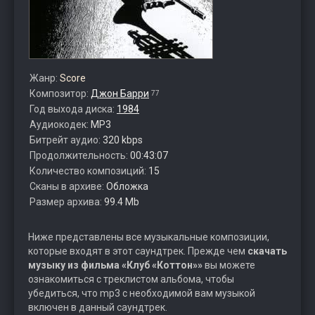
Жанр:
Score
Композитор:
Джон Барри
77
Год выхода диска:
1984
Аудиокодек:
MP3
Битрейт аудио:
320 kbps
Продолжительность:
00:43:07
Количество композиций:
15
Сканы в архиве:
Обложка
Размер архива:
99.4 Mb
Ниже представлены все музыкальные композиции,
которые входят в этот саундтрек. Прежде чем
скачать
музыку из фильма «Клуб «Коттон»»
вы можете
ознакомиться с треклистом альбома, чтобы
убедиться, что mp3 с необходимой вам музыкой
включен в данный саундтрек.