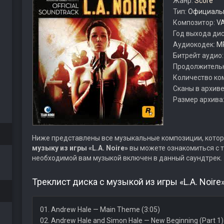
Жанр:
Score
Тип:
Официальн
Композитор:
VA
Год выхода ди
Аудиокодек:
M
Битрейт аудио
Продолжитель
Количество ко
Сканы в архиве
Размер архива
Ниже представлены все музыкальные композиции, котор
музыку из игры «L.A. Noire»
вы можете ознакомиться с т
необходимой вам музыкой включен в данный саундтрек.
Треклист диска с музыкой из игры «L.A. Noire»
01. Andrew Hale — Main Theme (3:05)
02. Andrew Hale and Simon Hale — New Beginning (Part 1) 