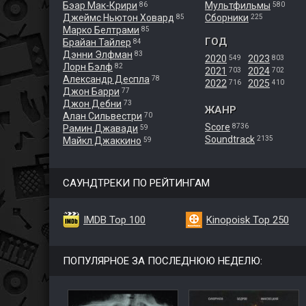
Бэар Мак-Крири
Мультфильмы
86
580
Джеймс Ньютон Ховард
Сборники
85
225
Марко Белтрами
85
ГОД
Брайан Тайлер
84
Дэнни Элфман
83
2020
2023
549
803
Лорн Бэлф
82
2021
2024
703
702
Александр Деспла
78
2022
2025
716
410
Джон Барри
77
Джон Дебни
73
ЖАНР
Алан Сильвестри
70
Score
8736
Рамин Джавади
59
Soundtrack
2135
Майкл Джаккино
59
САУНДТРЕКИ ПО РЕЙТИНГАМ
IMDB Top 100
Kinopoisk Top 250
ПОПУЛЯРНОЕ ЗА ПОСЛЕДНЮЮ НЕДЕЛЮ: