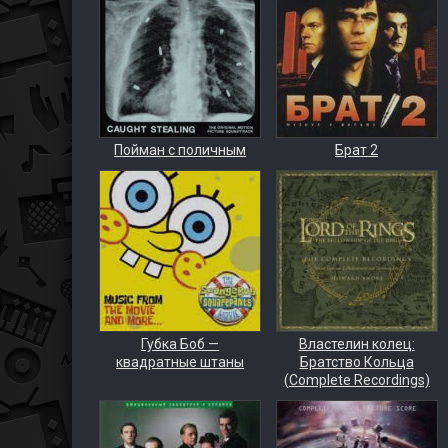
Пойман с поличным
Брат 2
Губка Боб —
Властелин колец:
квадратные штаны
Братство Кольца
(Complete Recordings)