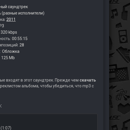
ый саундтрек
 (разные исполнители)
ска:
2011
P3
:
320 kbps
ность:
00:55:15
мпозиций:
28
:
Обложка
:
125 Mb
ые входят в этот саундтрек. Прежде чем
скачать
реклистом альбома, чтобы убедиться, что mp3 с
:
(1:07)