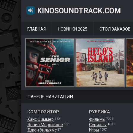
KINOSOUNDTRACK.COM
ГЛАВНАЯ
НОВИНКИ 2025
СТОЛ ЗАКАЗОВ
ПАНЕЛЬ НАВИГАЦИИ
КОМПОЗИТОР
РУБРИКА
Ханс Циммер
Фильмы
162
7271
Эннио Морриконе
Сериалы
106
1698
Джон Уильямс
Игры
87
1097