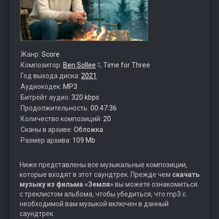
Жанр:
Score
Композитор:
Ben Sollee
,
Time for Three
2
Год выхода диска:
2021
Аудиокодек:
MP3
Битрейт аудио:
320 kbps
Продолжительность:
00:47:36
Количество композиций:
20
Сканы в архиве:
Обложка
Размер архива:
109 Mb
Ниже представлены все музыкальные композиции,
которые входят в этот саундтрек. Прежде чем
скачать
музыку из фильма «Земля»
вы можете ознакомиться
с треклистом альбома, чтобы убедиться, что mp3 с
необходимой вам музыкой включен в данный
саундтрек.