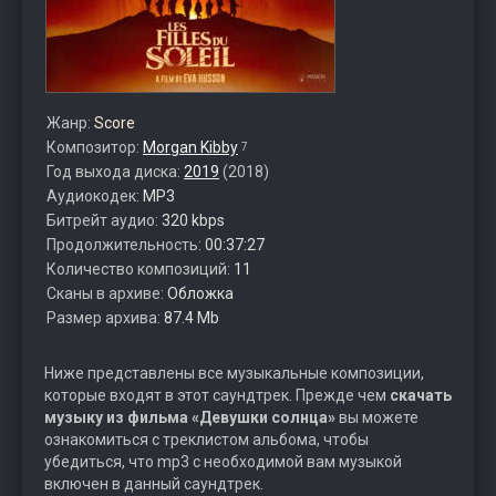
Жанр:
Score
Композитор:
Morgan Kibby
7
Год выхода диска:
2019
(2018)
Аудиокодек:
MP3
Битрейт аудио:
320 kbps
Продолжительность:
00:37:27
Количество композиций:
11
Сканы в архиве:
Обложка
Размер архива:
87.4 Mb
Ниже представлены все музыкальные композиции,
которые входят в этот саундтрек. Прежде чем
скачать
музыку из фильма «Девушки солнца»
вы можете
ознакомиться с треклистом альбома, чтобы
убедиться, что mp3 с необходимой вам музыкой
включен в данный саундтрек.