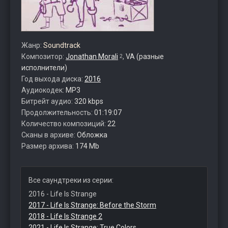
Жанр:
Soundtrack
Композитор:
Jonathan Morali
,
VA (разные
2
исполнители)
Год выхода диска:
2016
Аудиокодек:
MP3
Битрейт аудио:
320 kbps
Продолжительность:
01:19:07
Количество композиций:
22
Сканы в архиве:
Обложка
Размер архива:
174 Mb
Все саундтреки из серии:
2016 - Life Is Strange
2017 - Life Is Strange: Before the Storm
2018 - Life Is Strange 2
2021 - Life Is Strange: True Colors