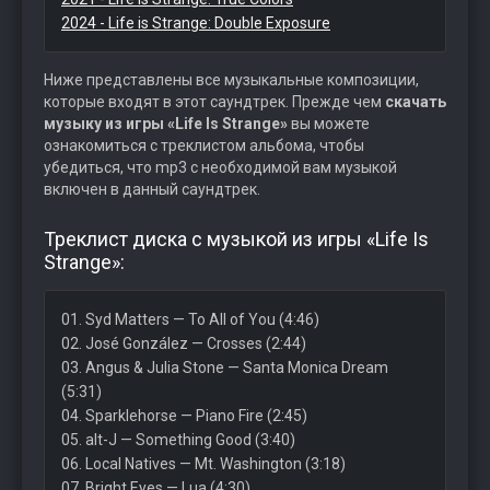
2024 - Life is Strange: Double Exposure
Ниже представлены все музыкальные композиции,
которые входят в этот саундтрек. Прежде чем
скачать
музыку из игры «Life Is Strange»
вы можете
ознакомиться с треклистом альбома, чтобы
убедиться, что mp3 с необходимой вам музыкой
включен в данный саундтрек.
Треклист диска с музыкой из игры «Life Is
Strange»:
01. Syd Matters — To All of You (4:46)
02. José González — Crosses (2:44)
03. Angus & Julia Stone — Santa Monica Dream
(5:31)
04. Sparklehorse — Piano Fire (2:45)
05. alt-J — Something Good (3:40)
06. Local Natives — Mt. Washington (3:18)
07. Bright Eyes — Lua (4:30)