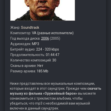
Жанр:
Soundtrack
Композитор:
VA (разные исполнители)
Год выхода диска:
2006
(2005)
Аудиокодек:
MP3
Битрейт аудио:
224 - 320 kbps
Продолжительность:
01:44:47
Количество композиций:
30
Сканы в архиве:
Нет
Размер архива:
185 Mb
Ниже представлены все музыкальные композиции,
которые входят в этот саундтрек. Прежде чем
скачать
музыку из фильма «Оружейный барон»
вы можете
ознакомиться с треклистом альбома, чтобы
убедиться, что mp3 с необходимой вам музыкой
включен в данный саундтрек.