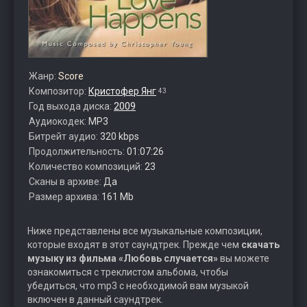
Жанр:
Score
Композитор:
Кристофер Янг
43
Год выхода диска:
2009
Аудиокодек:
MP3
Битрейт аудио:
320 kbps
Продолжительность:
01:07:26
Количество композиций:
23
Сканы в архиве:
Да
Размер архива:
161 Mb
Ниже представлены все музыкальные композиции,
которые входят в этот саундтрек. Прежде чем
скачать
музыку из фильма «Любовь случается»
вы можете
ознакомиться с треклистом альбома, чтобы
убедиться, что mp3 с необходимой вам музыкой
включен в данный саундтрек.