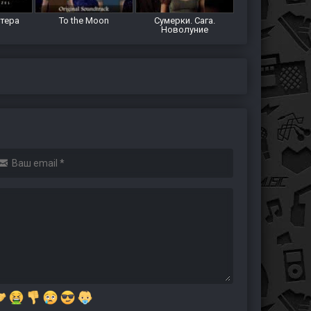
итера
To the Moon
Сумерки. Сага.
Новолуние