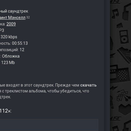
ый саундтрек
линт Мэнселл
32
ска:
2009
P3
:
320 kbps
ность:
00:55:13
мпозиций:
12
:
Обложка
:
123 Mb
ые входят в этот саундтрек. Прежде чем
скачать
с треклистом альбома, чтобы убедиться, что
дтрек.
112»: