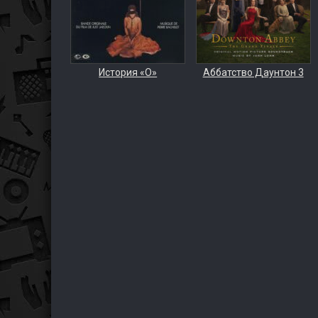
История «О»
Аббатство Даунтон 3