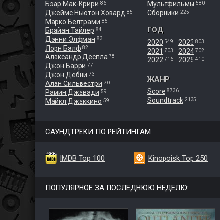
Бэар Мак-Крири
Мультфильмы
86
580
Джеймс Ньютон Ховард
Сборники
85
225
Марко Белтрами
85
ГОД
Брайан Тайлер
84
Дэнни Элфман
83
2020
2023
549
803
Лорн Бэлф
82
2021
2024
703
702
Александр Деспла
78
2022
2025
716
410
Джон Барри
77
Джон Дебни
73
ЖАНР
Алан Сильвестри
70
Score
8736
Рамин Джавади
59
Soundtrack
2135
Майкл Джаккино
59
САУНДТРЕКИ ПО РЕЙТИНГАМ
IMDB Top 100
Kinopoisk Top 250
ПОПУЛЯРНОЕ ЗА ПОСЛЕДНЮЮ НЕДЕЛЮ: