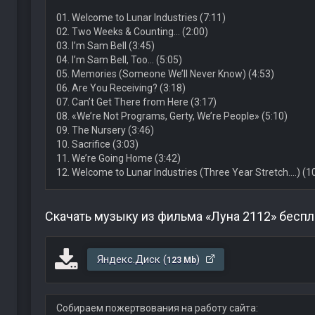
01. Welcome to Lunar Industries (7:11)
02. Two Weeks & Counting… (2:00)
03. I’m Sam Bell (3:45)
04. I’m Sam Bell, Too… (5:05)
05. Memories (Someone We’ll Never Know) (4:53)
06. Are You Receiving? (3:18)
07. Can’t Get There from Here (3:17)
08. «We’re Not Programs, Gerty, We’re People» (5:10)
09. The Nursery (3:46)
10. Sacrifice (3:03)
11. We’re Going Home (3:42)
12. Welcome to Lunar Industries (Three Year Stretch….) (1
Скачать музыку из фильма «Луна 2112» беспл
Яндекс.Диск (
)
123 Mb
Собираем пожертвования на работу сайта: