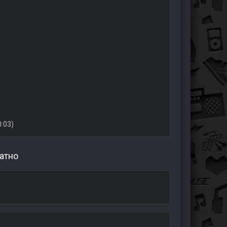
0:03)
атно