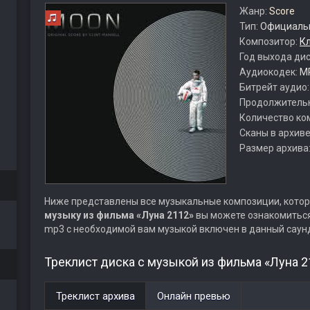
Жанр:
Score
Тип:
Официальн
Композитор:
К
Год выхода ди
Аудиокодек:
M
Битрейт аудио
Продолжитель
Количество ко
Сканы в архиве
Размер архива
Ниже представлены все музыкальные композиции, котор
музыку из фильма «Луна 2112»
вы можете ознакомиться 
mp3 с необходимой вам музыкой включен в данный саун
Треклист диска с музыкой из фильма «Луна 2
Треклист архива
Онлайн превью