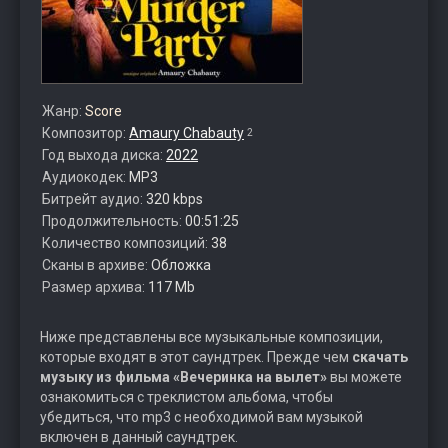
Жанр:
Score
Композитор:
Amaury Chabauty
2
Год выхода диска:
2022
Аудиокодек:
MP3
Битрейт аудио:
320 kbps
Продолжительность:
00:51:25
Количество композиций:
38
Сканы в архиве:
Обложка
Размер архива:
117 Mb
Ниже представлены все музыкальные композиции,
которые входят в этот саундтрек. Прежде чем
скачать
музыку из фильма «Вечеринка на вылет»
вы можете
ознакомиться с треклистом альбома, чтобы
убедиться, что mp3 с необходимой вам музыкой
включен в данный саундтрек.