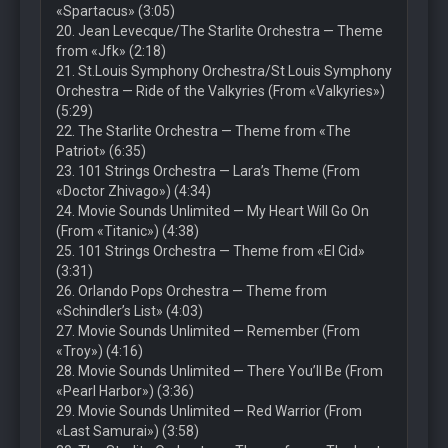
«Spartacus» (3:05)
20. Jean Levecque/The Starlite Orchestra — Theme
from «Jfk» (2:18)
21. St.Louis Symphony Orchestra/St Louis Symphony
Orchestra — Ride of the Valkyries (From «Valkyries»)
(5:29)
22. The Starlite Orchestra — Theme from «The
Patriot» (6:35)
23. 101 Strings Orchestra — Lara’s Theme (From
«Doctor Zhivago») (4:34)
24. Movie Sounds Unlimited — My Heart Will Go On
(From «Titanic») (4:38)
25. 101 Strings Orchestra — Theme from «El Cid»
(3:31)
26. Orlando Pops Orchestra — Theme from
«Schindler’s List» (4:03)
27. Movie Sounds Unlimited — Remember (From
«Troy») (4:16)
28. Movie Sounds Unlimited — There You’ll Be (From
«Pearl Harbor») (3:36)
29. Movie Sounds Unlimited — Red Warrior (From
«Last Samurai») (3:58)