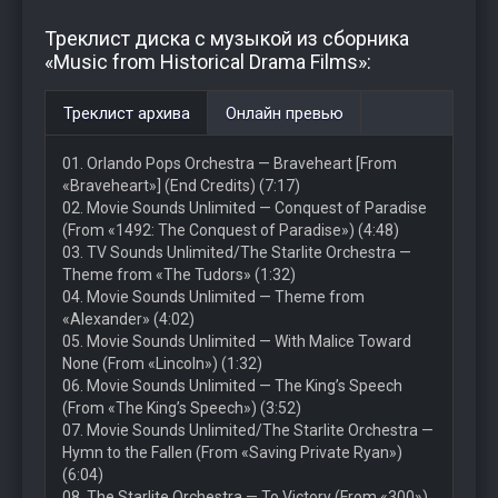
Треклист диска с музыкой из сборника
«Music from Historical Drama Films»:
Треклист архива
Онлайн превью
01. Orlando Pops Orchestra — Braveheart [From
«Braveheart»] (End Credits) (7:17)
02. Movie Sounds Unlimited — Conquest of Paradise
(From «1492: The Conquest of Paradise») (4:48)
03. TV Sounds Unlimited/The Starlite Orchestra —
Theme from «The Tudors» (1:32)
04. Movie Sounds Unlimited — Theme from
«Alexander» (4:02)
05. Movie Sounds Unlimited — With Malice Toward
None (From «Lincoln») (1:32)
06. Movie Sounds Unlimited — The King’s Speech
(From «The King’s Speech») (3:52)
07. Movie Sounds Unlimited/The Starlite Orchestra —
Hymn to the Fallen (From «Saving Private Ryan»)
(6:04)
08. The Starlite Orchestra — To Victory (From «300»)