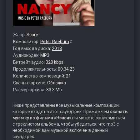
Жанр:
Score
Композитор:
Peter Raeburn
2
Год выхода диска:
2018
Аудиокодек:
MP3
Битрейт аудио:
320 kbps
Продолжительность:
00:34:23
Количество композиций:
21
Сканы в архиве:
Обложка
Размер архива:
83.3 Mb
Ниже представлены все музыкальные композиции,
которые входят в этот саундтрек. Прежде чем
скачать
музыку из фильма «Нэнси»
вы можете ознакомиться
с треклистом альбома, чтобы убедиться, что mp3 с
необходимой вам музыкой включен в данный
саундтрек.