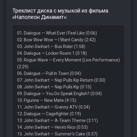
Треклист диска с музыкой из фильма
«Наполеон Динамит»:
01. Dialogue — What Ever I Feel Like (0:06)
02. Bow Wow Wow — I Want Candy (2:42)
03. John Swihart — Bus Rider (1:58)
04. Dialogue — Locker Room 1 (0:18)
05. Rogue Wave — Every Moment (Live Performance)
(2:29)
06. Dialogue — Pull In Town (0:04)
07. John Swihart — Nap Pulls Kip Return (0:30)
08. John Swihart — Nap Pulls Kip (0:15)
09. Dialogue — You Do Speak English? (0:04)
10. Figurine — New Mate (4:15)
11. John Swihart — Granny ATV (0:24)
12. Dialogue — Cagefighter (0:19)
13. John Swihart — A-Team Theme (3:11)
14. John Swihart — Here’s Rico (0:53)
15. John Swihart — Summer’s Cake (0:37)