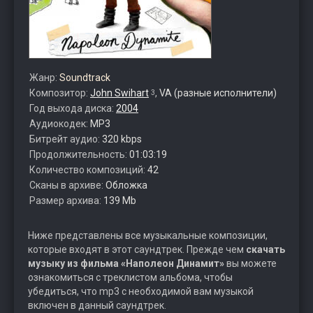
Жанр:
Soundtrack
Композитор:
John Swihart
,
VA (разные исполнители)
3
Год выхода диска:
2004
Аудиокодек:
MP3
Битрейт аудио:
320 kbps
Продолжительность:
01:03:19
Количество композиций:
42
Сканы в архиве:
Обложка
Размер архива:
139 Mb
Ниже представлены все музыкальные композиции,
которые входят в этот саундтрек. Прежде чем
скачать
музыку из фильма «Наполеон Динамит»
вы можете
ознакомиться с треклистом альбома, чтобы
убедиться, что mp3 с необходимой вам музыкой
включен в данный саундтрек.