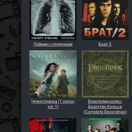
Пойман с поличным
Брат 2
Чужестранка (1 сезон,
Властелин колец:
vol. 1)
Братство Кольца
(Complete Recordings)