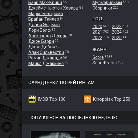
Бэар Мак-Крири
Мультфильмы
86
580
Джеймс Ньютон Ховард
Сборники
85
225
Марко Белтрами
85
ГОД
Брайан Тайлер
84
Дэнни Элфман
83
2020
2023
549
803
Лорн Бэлф
82
2021
2024
703
702
Александр Деспла
78
2022
2025
716
410
Джон Барри
77
Джон Дебни
73
ЖАНР
Алан Сильвестри
70
Score
8736
Рамин Джавади
59
Soundtrack
2135
Майкл Джаккино
59
САУНДТРЕКИ ПО РЕЙТИНГАМ
IMDB Top 100
Kinopoisk Top 250
ПОПУЛЯРНОЕ ЗА ПОСЛЕДНЮЮ НЕДЕЛЮ: