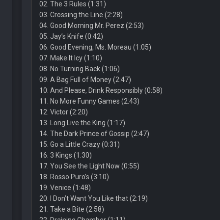
02. The 3 Rules (1:31)
03. Crossing the Line (2:28)
04. Good Morning Mr. Perez (2:53)
05. Jay’s Knife (0:42)
06. Good Evening, Ms. Moreau (1:05)
07. Make It Icy (1:10)
08. No Turning Back (1:06)
09. A Bag Full of Money (2:47)
10. And Please, Drink Responsibly (0:58)
11. No More Funny Games (2:43)
12. Victor (2:20)
13. Long Live the King (1:17)
14. The Dark Prince of Gossip (2:47)
15. Go a Little Crazy (0:31)
16. 3 Kings (1:30)
17. You See the Light Now (0:55)
18. Rosso Puro’s (3:10)
19. Venice (1:48)
20. I Don’t Want You Like that (2:19)
21. Take a Bite (2:58)