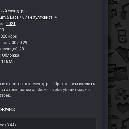
ый саундтрек
um & Lace
,
Йен Хултквист
11
16
ска:
2021
P3
:
320 kbps
ность:
00:50:29
мпозиций:
28
:
Обложка
:
116 Mb
ые входят в этот саундтрек. Прежде чем
скачать
я с треклистом альбома, чтобы убедиться, что
дтрек.
ночи»:
ve (3:44)