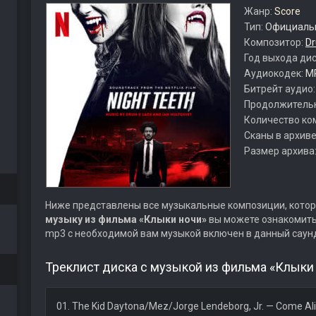
Жанр:
Score
Тип:
Официальн
Композитор:
Dr
Год выхода ди
Аудиокодек:
M
Битрейт аудио
Продолжитель
Количество ко
Сканы в архиве
Размер архива
Ниже представлены все музыкальные композиции, котор
музыку из фильма «Клыки ночи»
вы можете ознакомитьс
mp3 с необходимой вам музыкой включен в данный саун
Треклист диска с музыкой из фильма «Клыки 
01. The Kid Daytona/Mez/Jorge Lendeborg, Jr. — Come Ali