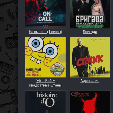
На вызове (1 сезон)
Бригада
Губка Боб —
Адреналин
квадратные штаны