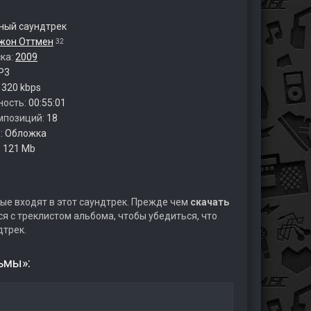
ый саундтрек
жон Оттмен
32
ска:
2009
P3
:
320 kbps
ность:
00:55:01
мпозиций:
18
:
Обложка
:
121 Mb
ые входят в этот саундтрек. Прежде чем
скачать
я с треклистом альбома, чтобы убедиться, что
дтрек.
ьмы»: