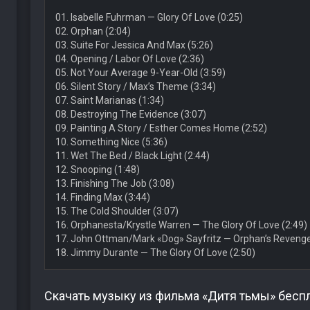
01. Isabelle Fuhrman — Glory Of Love (0:25)
02. Orphan (2:04)
03. Suite For Jessica And Max (5:26)
04. Opening / Labor Of Love (2:36)
05. Not Your Average 9-Year-Old (3:59)
06. Silent Story / Max’s Theme (3:34)
07. Saint Marianas (1:34)
08. Destroying The Evidence (3:07)
09. Painting A Story / Esther Comes Home (2:52)
10. Something Nice (5:36)
11. Wet The Bed / Black Light (2:44)
12. Snooping (1:48)
13. Finishing The Job (3:08)
14. Finding Max (3:44)
15. The Cold Shoulder (3:07)
16. Orphanesta/Krystle Warren — The Glory Of Love (2:49)
17. John Ottman/Mark «Dog» Sayfritz — Orphan’s Revenge
18. Jimmy Durante — The Glory Of Love (2:50)
Скачать музыку из фильма «Дитя тьмы» бесп