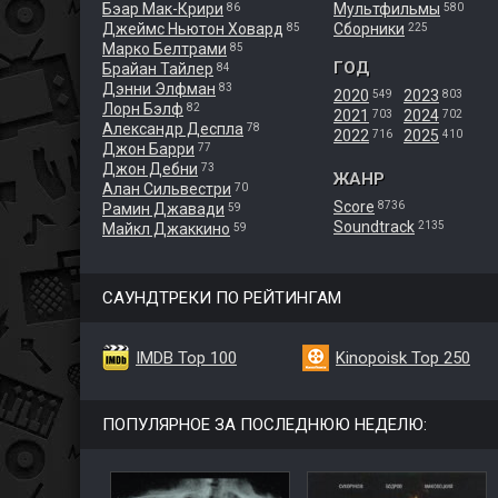
Бэар Мак-Крири
Мультфильмы
86
580
Джеймс Ньютон Ховард
Сборники
85
225
Марко Белтрами
85
ГОД
Брайан Тайлер
84
Дэнни Элфман
83
2020
2023
549
803
Лорн Бэлф
82
2021
2024
703
702
Александр Деспла
78
2022
2025
716
410
Джон Барри
77
Джон Дебни
73
ЖАНР
Алан Сильвестри
70
Score
8736
Рамин Джавади
59
Soundtrack
2135
Майкл Джаккино
59
САУНДТРЕКИ ПО РЕЙТИНГАМ
IMDB Top 100
Kinopoisk Top 250
ПОПУЛЯРНОЕ ЗА ПОСЛЕДНЮЮ НЕДЕЛЮ: