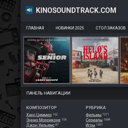
KINOSOUNDTRACK.COM
ГЛАВНАЯ
НОВИНКИ 2025
СТОЛ ЗАКАЗОВ
ПАНЕЛЬ НАВИГАЦИИ
КОМПОЗИТОР
РУБРИКА
Ханс Циммер
Фильмы
162
7271
Эннио Морриконе
Сериалы
106
1698
Джон Уильямс
Игры
87
1097