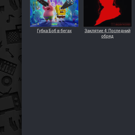
Губка Боб в бегах
Заклятие 4: Последний
обряд