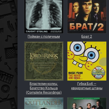
Пойман с поличным
Брат 2
Властелин колец:
Губка Боб —
Братство Кольца
квадратные штаны
(Complete Recordings)