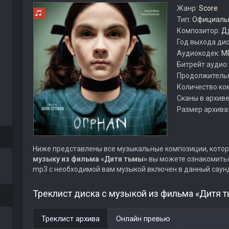
Жанр:
Score
Тип:
Официальн
Композитор:
Д
Год выхода ди
Аудиокодек:
M
Битрейт аудио
Продолжитель
Количество ко
Сканы в архиве
Размер архива
Ниже представлены все музыкальные композиции, котор
музыку из фильма «Дитя тьмы»
вы можете ознакомитьс
mp3 с необходимой вам музыкой включен в данный саун
Треклист диска с музыкой из фильма «Дитя т
Треклист архива
Онлайн превью