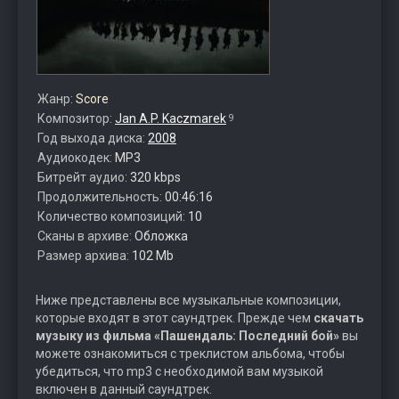
Жанр:
Score
Композитор:
Jan A.P. Kaczmarek
9
Год выхода диска:
2008
Аудиокодек:
MP3
Битрейт аудио:
320 kbps
Продолжительность:
00:46:16
Количество композиций:
10
Сканы в архиве:
Обложка
Размер архива:
102 Mb
Ниже представлены все музыкальные композиции,
которые входят в этот саундтрек. Прежде чем
скачать
музыку из фильма «Пашендаль: Последний бой»
вы
можете ознакомиться с треклистом альбома, чтобы
убедиться, что mp3 с необходимой вам музыкой
включен в данный саундтрек.