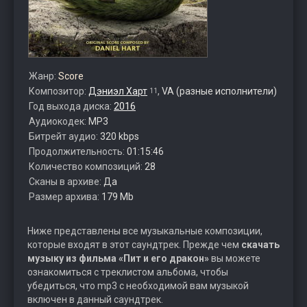
Жанр:
Score
Композитор:
Дэниэл Харт
,
VA (разные исполнители)
11
Год выхода диска:
2016
Аудиокодек:
MP3
Битрейт аудио:
320 kbps
Продолжительность:
01:15:46
Количество композиций:
28
Сканы в архиве:
Да
Размер архива:
179 Mb
Ниже представлены все музыкальные композиции,
которые входят в этот саундтрек. Прежде чем
скачать
музыку из фильма «Пит и его дракон»
вы можете
ознакомиться с треклистом альбома, чтобы
убедиться, что mp3 с необходимой вам музыкой
включен в данный саундтрек.