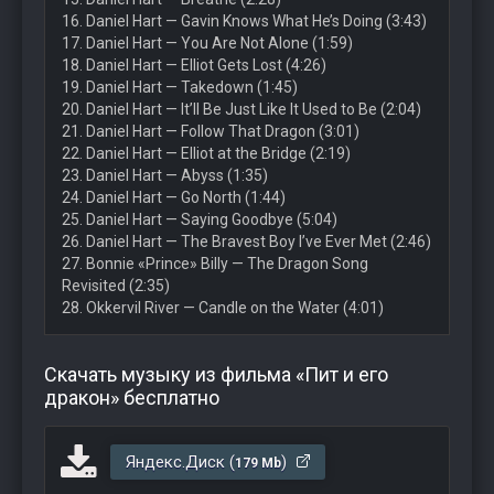
16. Daniel Hart — Gavin Knows What He’s Doing (3:43)
17. Daniel Hart — You Are Not Alone (1:59)
18. Daniel Hart — Elliot Gets Lost (4:26)
19. Daniel Hart — Takedown (1:45)
20. Daniel Hart — It’ll Be Just Like It Used to Be (2:04)
21. Daniel Hart — Follow That Dragon (3:01)
22. Daniel Hart — Elliot at the Bridge (2:19)
23. Daniel Hart — Abyss (1:35)
24. Daniel Hart — Go North (1:44)
25. Daniel Hart — Saying Goodbye (5:04)
26. Daniel Hart — The Bravest Boy I’ve Ever Met (2:46)
27. Bonnie «Prince» Billy — The Dragon Song
Revisited (2:35)
28. Okkervil River — Candle on the Water (4:01)
Скачать музыку из фильма «Пит и его
дракон» бесплатно
Яндекс.Диск (
)
179 Mb