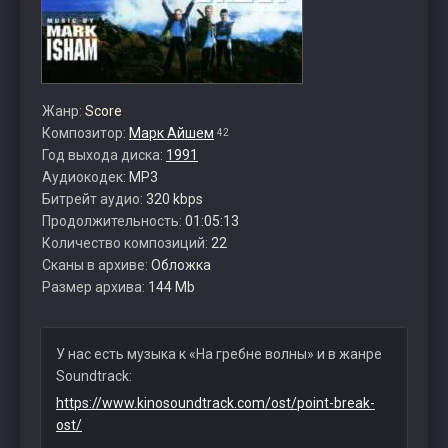
Жанр:
Score
Композитор:
Марк Айшем
42
Год выхода диска:
1991
Аудиокодек:
MP3
Битрейт аудио:
320 kbps
Продолжительность:
01:05:13
Количество композиций:
22
Сканы в архиве:
Обложка
Размер архива:
144 Mb
У нас есть музыка к «На гребне волны» и в жанре
Soundtrack:
https://www.kinosoundtrack.com/ost/point-break-
ost/