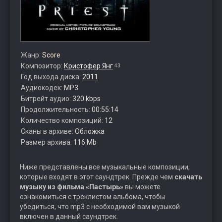
Жанр:
Score
Композитор:
Кристофер Янг
43
Год выхода диска:
2011
Аудиокодек:
MP3
Битрейт аудио:
320 kbps
Продолжительность:
00:55:14
Количество композиций:
12
Сканы в архиве:
Обложка
Размер архива:
116 Mb
Ниже представлены все музыкальные композиции,
которые входят в этот саундтрек. Прежде чем
скачать
музыку из фильма «Пастырь»
вы можете
ознакомиться с треклистом альбома, чтобы
убедиться, что mp3 с необходимой вам музыкой
включен в данный саундтрек.