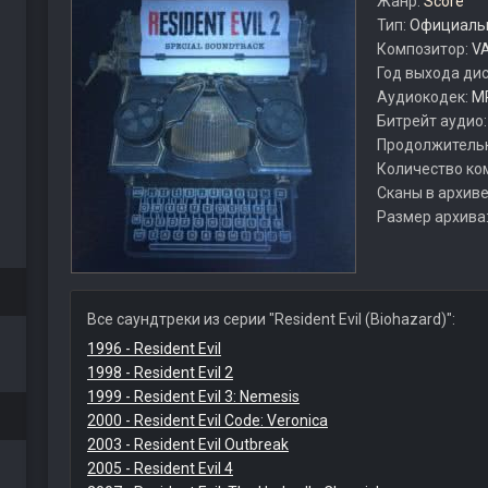
Жанр:
Score
Тип:
Официальн
Композитор:
VA
Год выхода ди
Аудиокодек:
M
Битрейт аудио
Продолжитель
Количество ко
Сканы в архиве
Размер архива
Все саундтреки из серии "Resident Evil (Biohazard)":
1996 - Resident Evil
1998 - Resident Evil 2
1999 - Resident Evil 3: Nemesis
2000 - Resident Evil Code: Veronica
2003 - Resident Evil Outbreak
2005 - Resident Evil 4