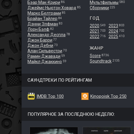
Бэар Мак-Крири
Мультфильмы
86
580
Джеймс Ньютон Ховард
Сборники
85
225
Марко Белтрами
85
ГОД
Брайан Тайлер
84
Дэнни Элфман
83
2020
2023
549
803
Лорн Бэлф
82
2021
2024
703
702
Александр Деспла
78
2022
2025
716
410
Джон Барри
77
Джон Дебни
73
ЖАНР
Алан Сильвестри
70
Score
8736
Рамин Джавади
59
Soundtrack
2135
Майкл Джаккино
59
САУНДТРЕКИ ПО РЕЙТИНГАМ
IMDB Top 100
Kinopoisk Top 250
ПОПУЛЯРНОЕ ЗА ПОСЛЕДНЮЮ НЕДЕЛЮ: