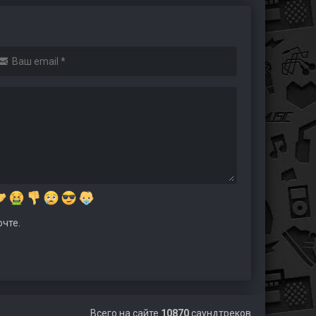
чте.
Всего на сайте
10870
саундтреков