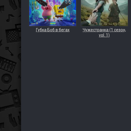
Губка Боб в бегах
Чужестранка (1 сезон,
vol. 1)