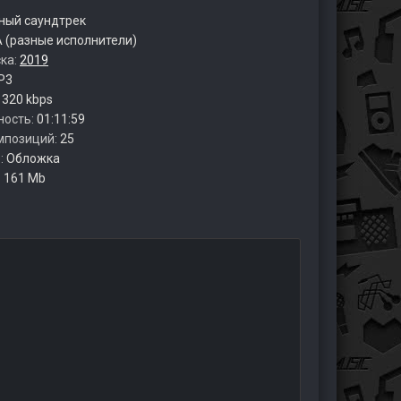
ый саундтрек
 (разные исполнители)
ска:
2019
P3
:
320 kbps
ность:
01:11:59
мпозиций:
25
:
Обложка
:
161 Mb