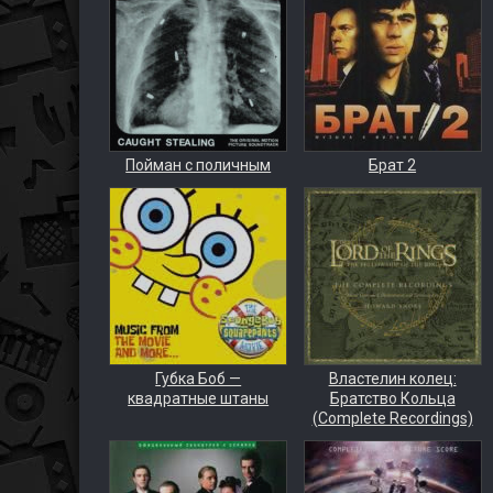
Пойман с поличным
Брат 2
Губка Боб —
Властелин колец:
квадратные штаны
Братство Кольца
(Complete Recordings)