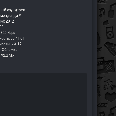
ый саундтрек
омэндэнди
15
ска:
2012
P3
:
320 kbps
ность:
00:41:01
мпозиций:
17
:
Обложка
:
92.2 Mb