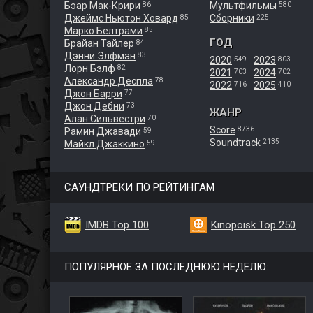
Бэар Мак-Крири
Мультфильмы
86
580
Джеймс Ньютон Ховард
Сборники
85
225
Марко Белтрами
85
ГОД
Брайан Тайлер
84
Дэнни Элфман
83
2020
2023
549
803
Лорн Бэлф
82
2021
2024
703
702
Александр Деспла
78
2022
2025
716
410
Джон Барри
77
Джон Дебни
73
ЖАНР
Алан Сильвестри
70
Score
8736
Рамин Джавади
59
Soundtrack
2135
Майкл Джаккино
59
САУНДТРЕКИ ПО РЕЙТИНГАМ
IMDB Top 100
Kinopoisk Top 250
ПОПУЛЯРНОЕ ЗА ПОСЛЕДНЮЮ НЕДЕЛЮ: