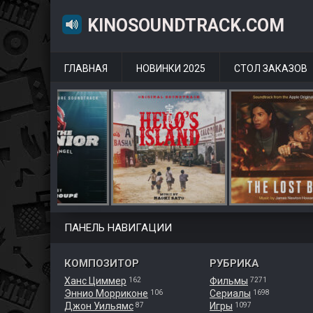
KINOSOUNDTRACK.COM
ГЛАВНАЯ
НОВИНКИ 2025
СТОЛ ЗАКАЗОВ
ПАНЕЛЬ НАВИГАЦИИ
КОМПОЗИТОР
РУБРИКА
Ханс Циммер
Фильмы
162
7271
Эннио Морриконе
Сериалы
106
1698
Джон Уильямс
Игры
87
1097