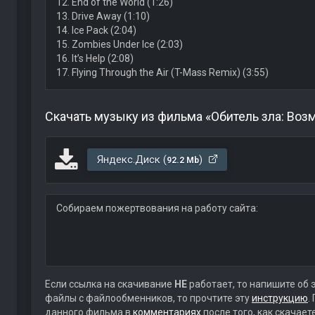
12. End of the World (1:26)
13. Drive Away (1:10)
14. Ice Pack (2:04)
15. Zombies Under Ice (2:03)
16. It’s Help (2:08)
17. Flying Through the Air (T-Mass Remix) (3:55)
Скачать музыку из фильма «Обитель зла: Воз
Яндекс.Диск (
)
92.2 Mb
Собираем пожертвования на работу сайта:
Если ссылка на скачивание
НЕ
работает, то напишите об 
файлы с файлообменников, то прочтите эту
инструкцию
.
данного фильма в
комментариях
после того, как скачае