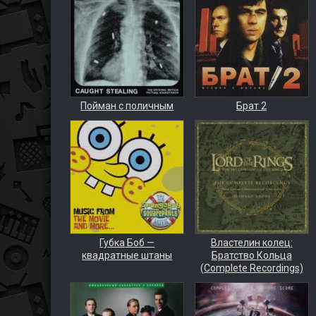
Пойман с поличным
Брат 2
Губка Боб —
Властелин колец:
квадратные штаны
Братство Кольца
(Complete Recordings)