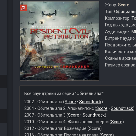
Жанр:
Score
Тип:
Официальн
Композитор:
Т
Год выхода ди
Аудиокодек:
M
Битрейт аудио
Продолжитель
Количество ко
Сканы в архиве
Размер архива
Все саундтреки из серии "Обитель зла":
2002 - Обитель зла (
Score
•
Soundtrack
)
2004 - Обитель зла 2: Апокалипсис (
Score
•
Soundtrack
)
2007 - Обитель зла 3 (
Score
•
Soundtrack
)
2010 - Обитель зла 4: Жизнь после смерти (
Score
)
2012 - Обитель зла: Возмездие (Score)
2016 - Обитель зла: Последняя глава (
Score
)