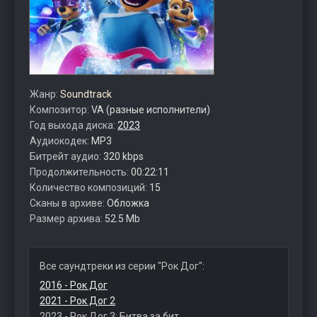
Жанр:
Soundtrack
Композитор:
VA (разные исполнители)
Год выхода диска:
2023
Аудиокодек:
MP3
Битрейт аудио:
320 kbps
Продолжительность:
00:22:11
Количество композиций:
15
Сканы в архиве:
Обложка
Размер архива:
52.5 Mb
Все саундтреки из серии "Рок Дог":
2016 - Рок Дог
2021 - Рок Дог 2
2023 - Рок Дог 3: Битва за бит