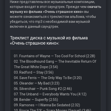
Ниже представлены все музыкальные композиции,
которые входят в этот саундтрек. Прежде чем
скачать
музыку из фильма «Очень страшное кино»
вы
можете ознакомиться с треклистом альбома, чтобы
убедиться, что mp3 с необходимой вам музыкой
включен в данный саундтрек.
Треклист диска с музыкой из фильма
«Очень страшное кино»:
01. Fountains of Wayne — Too Cool For School (2:28)
02. The Bloodhound Gang — The Inevitable Return Of
The Great White Dope (3:54)
03. Radford — Stay (3:56)
04. Save Ferris — The Only Way To Be (3:20)
05. Oleander — My Bad (3:23)
06. Silverchair — Punk Song #2 (2:46)
07. The Unband — Everybody Wants You (4:12)
08. Bender — Superfly (2:55)
09. Ramones — I Wanna Be Sedated (2:32)
10. Royce The 5’9′ — Scary Movies (Sequel) (3:46)