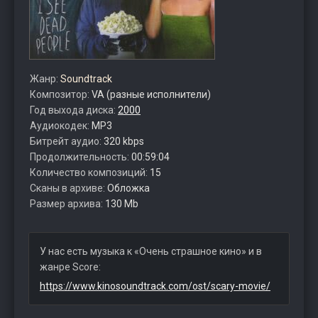
Жанр:
Soundtrack
Композитор:
VA (разные исполнители)
Год выхода диска:
2000
Аудиокодек:
MP3
Битрейт аудио:
320 kbps
Продолжительность:
00:59:04
Количество композиций:
15
Сканы в архиве:
Обложка
Размер архива:
130 Mb
У нас есть музыка к «Очень страшное кино» и в
жанре Score:
https://www.kinosoundtrack.com/ost/scary-movie/