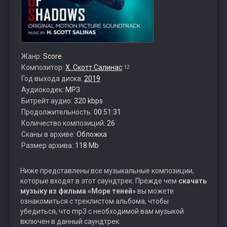
Жанр:
Score
Композитор:
Х. Скотт Салинас
12
Год выхода диска:
2019
Аудиокодек:
MP3
Битрейт аудио:
320 kbps
Продолжительность:
00:51:31
Количество композиций:
26
Сканы в архиве:
Обложка
Размер архива:
118 Mb
Ниже представлены все музыкальные композиции,
которые входят в этот саундтрек. Прежде чем
скачать
музыку из фильма «Море теней»
вы можете
ознакомиться с треклистом альбома, чтобы
убедиться, что mp3 с необходимой вам музыкой
включен в данный саундтрек.