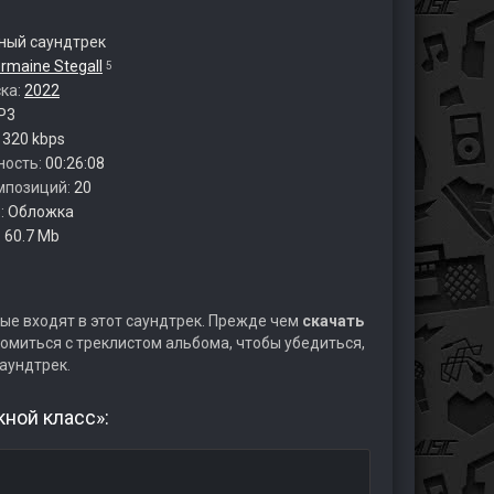
ый саундтрек
rmaine Stegall
5
ска:
2022
P3
:
320 kbps
ность:
00:26:08
мпозиций:
20
:
Обложка
:
60.7 Mb
ые входят в этот саундтрек. Прежде чем
скачать
омиться с треклистом альбома, чтобы убедиться,
аундтрек.
ной класс»: