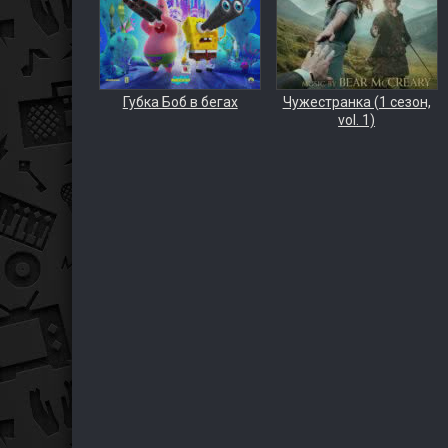
Губка Боб в бегах
Чужестранка (1 сезон,
vol. 1)