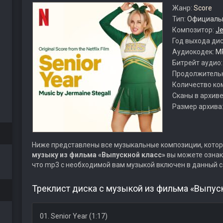
Жанр:
Score
Тип:
Официальн
Композитор:
Je
Год выхода ди
Аудиокодек:
M
Битрейт аудио
Продолжитель
Количество ко
Сканы в архиве
Размер архива
Ниже представлены все музыкальные композиции, котор
музыку из фильма «Выпускной класс»
вы можете ознак
что mp3 с необходимой вам музыкой включен в данный с
Треклист диска с музыкой из фильма «Выпуск
01. Senior Year (1:17)