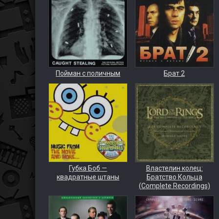
Пойман с поличным
Брат 2
Губка Боб —
Властелин колец:
квадратные штаны
Братство Кольца
(Complete Recordings)