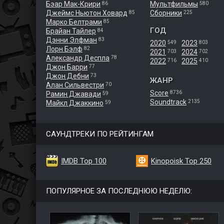
Бэар Мак-Крири
Мультфильмы
86
580
Джеймс Ньютон Ховард
Сборники
85
225
Марко Белтрами
85
ГОД
Брайан Тайлер
84
Дэнни Элфман
83
2020
2023
549
803
Лорн Бэлф
82
2021
2024
703
702
Александр Деспла
78
2022
2025
716
410
Джон Барри
77
Джон Дебни
73
ЖАНР
Алан Сильвестри
70
Score
8736
Рамин Джавади
59
Soundtrack
2135
Майкл Джаккино
59
САУНДТРЕКИ ПО РЕЙТИНГАМ
IMDB Top 100
Kinopoisk Top 250
ПОПУЛЯРНОЕ ЗА ПОСЛЕДНЮЮ НЕДЕЛЮ: