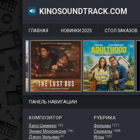
KINOSOUNDTRACK.COM
ГЛАВНАЯ
НОВИНКИ 2025
СТОЛ ЗАКАЗОВ
ПАНЕЛЬ НАВИГАЦИИ
КОМПОЗИТОР
РУБРИКА
Ханс Циммер
Фильмы
162
7271
Эннио Морриконе
Сериалы
106
1698
Джон Уильямс
Игры
87
1097