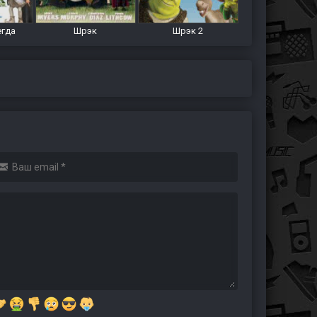
егда
Шрэк
Шрэк 2