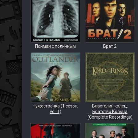
Пойман с поличным
Брат 2
Чужестранка (1 сезон,
Властелин колец:
vol. 1)
Братство Кольца
(Complete Recordings)