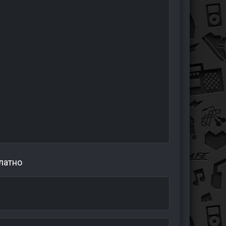
латно