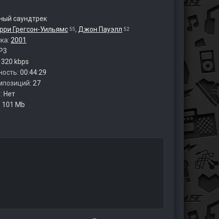
ый саундтрек
рри Грегсон-Уильямс
,
Джон Пауэлл
55
52
ска:
2001
P3
:
320 kbps
ность:
00:44:29
мпозиций:
27
:
Нет
:
101 Mb