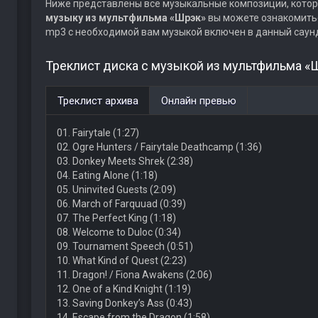
Ниже представлены все музыкальные композиции, котор
музыку из мультфильма «Шрэк»
вы можете ознакомитьс
mp3 с необходимой вам музыкой включен в данный саун
Треклист диска с музыкой из мультфильма «
Треклист архива
Онлайн превью
01. Fairytale (1:27)
02. Ogre Hunters / Fairytale Deathcamp (1:36)
03. Donkey Meets Shrek (2:38)
04. Eating Alone (1:18)
05. Uninvited Guests (2:09)
06. March of Farquuad (0:39)
07. The Perfect King (1:18)
08. Welcome to Duloc (0:34)
09. Tournament Speech (0:51)
10. What Kind of Quest (2:23)
11. Dragon! / Fiona Awakens (2:06)
12. One of a Kind Knight (1:19)
13. Saving Donkey’s Ass (0:43)
14. Escape from the Dragon (1:58)