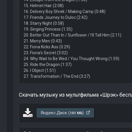
15. Helmet Hair (2:08)
16. Delivery Boy Shrek / Making Camp (0:48)
17. Friends Journey to Duloc (2:42)
18. Starry Night (0:58)
19. Singing Princess (1:35)
20. Better Out Than In / Sunflower / I’ll Tell Him (2:11)
21. Merry Men (0:43)
22. Fiona Kicks Ass (0:29)
23. Fiona’s Secret (3:02)
24. Why Wait to Be Wed / You Thought Wrong (1:59)
25. Ride the Dragon (1:37)
26. I Object (1:51)
27. Transformation / The End (3:27)
Скачать музыку из мультфильма «Шрэк» бесп
Яндекс.Диск (
)
101 Mb