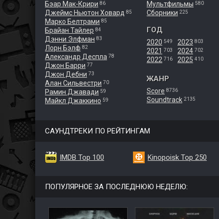
Бэар Мак-Крири
Мультфильмы
86
580
Джеймс Ньютон Ховард
Сборники
85
225
Марко Белтрами
85
ГОД
Брайан Тайлер
84
Дэнни Элфман
83
2020
2023
549
803
Лорн Бэлф
82
2021
2024
703
702
Александр Деспла
78
2022
2025
716
410
Джон Барри
77
Джон Дебни
73
ЖАНР
Алан Сильвестри
70
Score
8736
Рамин Джавади
59
Soundtrack
2135
Майкл Джаккино
59
САУНДТРЕКИ ПО РЕЙТИНГАМ
IMDB Top 100
Kinopoisk Top 250
ПОПУЛЯРНОЕ ЗА ПОСЛЕДНЮЮ НЕДЕЛЮ: