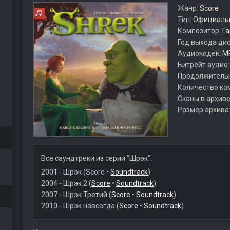
Жанр:
Score
Тип:
Официальн
Композитор:
Га
Год выхода ди
Аудиокодек:
M
Битрейт аудио
Продолжитель
Количество ко
Сканы в архиве
Размер архива
Все саундтреки из серии "Шрэк":
2001 - Шрэк (Score •
Soundtrack
)
2004 - Шрэк 2 (
Score
•
Soundtrack
)
2007 - Шрэк Третий (
Score
•
Soundtrack
)
2010 - Шрэк навсегда (
Score
•
Soundtrack
)