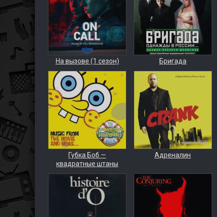
На вызове (1 сезон)
Бригада
Губка Боб —
Адреналин
квадратные штаны