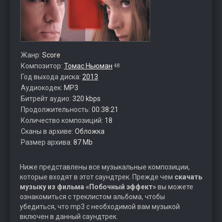
Жанр:
Score
Композитор:
Томас Ньюман
48
Год выхода диска:
2013
Аудиокодек:
MP3
Битрейт аудио:
320 kbps
Продолжительность:
00:38:21
Количество композиций:
18
Сканы в архиве:
Обложка
Размер архива:
87 Mb
Ниже представлены все музыкальные композиции,
которые входят в этот саундтрек. Прежде чем
скачать
музыку из фильма «Побочный эффект»
вы можете
ознакомиться с треклистом альбома, чтобы
убедиться, что mp3 с необходимой вам музыкой
включен в данный саундтрек.