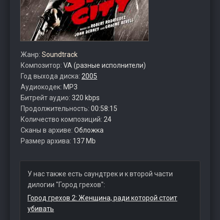
Жанр:
Soundtrack
Композитор:
VA (разные исполнители)
Год выхода диска:
2005
Аудиокодек:
MP3
Битрейт аудио:
320 kbps
Продолжительность:
00:58:15
Количество композиций:
24
Сканы в архиве:
Обложка
Размер архива:
137 Mb
У нас также есть саундтрек и к второй части
дилогии "Город грехов":
Город грехов 2: Женщина, ради которой стоит
убивать