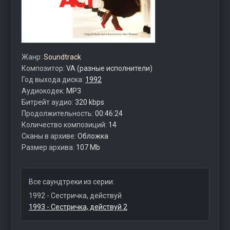
Жанр:
Soundtrack
Композитор:
VA (разные исполнители)
Год выхода диска:
1992
Аудиокодек:
MP3
Битрейт аудио:
320 kbps
Продолжительность:
00:46:24
Количество композиций:
14
Сканы в архиве:
Обложка
Размер архива:
107 Mb
Все саундтреки из серии:
1992 - Сестричка, действуй
1993 - Сестричка, действуй 2