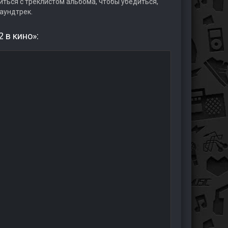
ться с треклистом альбома, чтобы убедиться,
аундтрек.
 в кино»: