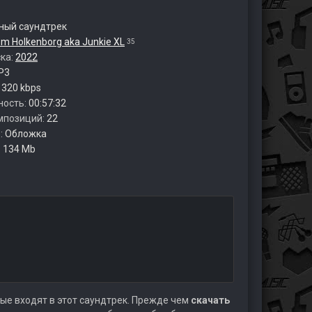
ый саундтрек
m Holkenborg aka Junkie XL
35
ска:
2022
P3
:
320 kbps
ность:
00:57:32
мпозиций:
22
:
Обложка
:
134 Mb
ые входят в этот саундтрек. Прежде чем
скачать