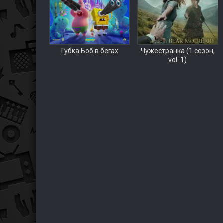
Губка Боб в бегах
Чужестранка (1 сезон,
vol. 1)