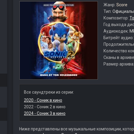
Жанр:
Score
Тип:
Официальн
Композитор:
To
Год выхода ди
Аудиокодек:
M
Битрейт аудио
Продолжитель
Количество ко
Сканы в архиве
Размер архива
Все саундтреки из серии:
2020 - Соник в кино
2022 - Соник 2 в кино
2024 - Соник 3 в кино
Ниже представлены все музыкальные композиции, котор