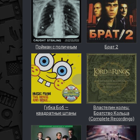
Пойман с поличным
Брат 2
Губка Боб —
Властелин колец:
квадратные штаны
Братство Кольца
(Complete Recordings)