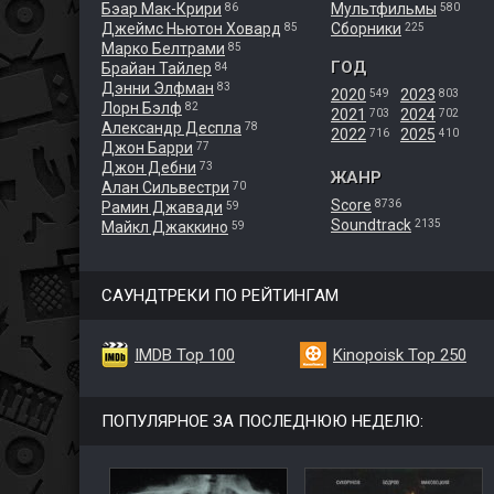
Бэар Мак-Крири
Мультфильмы
86
580
Джеймс Ньютон Ховард
Сборники
85
225
Марко Белтрами
85
ГОД
Брайан Тайлер
84
Дэнни Элфман
83
2020
2023
549
803
Лорн Бэлф
82
2021
2024
703
702
Александр Деспла
78
2022
2025
716
410
Джон Барри
77
Джон Дебни
73
ЖАНР
Алан Сильвестри
70
Score
8736
Рамин Джавади
59
Soundtrack
2135
Майкл Джаккино
59
САУНДТРЕКИ ПО РЕЙТИНГАМ
IMDB Top 100
Kinopoisk Top 250
ПОПУЛЯРНОЕ ЗА ПОСЛЕДНЮЮ НЕДЕЛЮ: