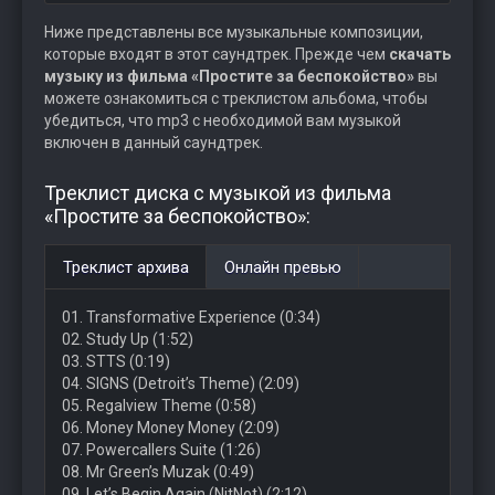
Ниже представлены все музыкальные композиции,
которые входят в этот саундтрек. Прежде чем
скачать
музыку из фильма «Простите за беспокойство»
вы
можете ознакомиться с треклистом альбома, чтобы
убедиться, что mp3 с необходимой вам музыкой
включен в данный саундтрек.
Треклист диска с музыкой из фильма
«Простите за беспокойство»:
Треклист архива
Онлайн превью
01. Transformative Experience (0:34)
02. Study Up (1:52)
03. STTS (0:19)
04. SIGNS (Detroit’s Theme) (2:09)
05. Regalview Theme (0:58)
06. Money Money Money (2:09)
07. Powercallers Suite (1:26)
08. Mr Green’s Muzak (0:49)
09. Let’s Begin Again (NitNot) (2:12)