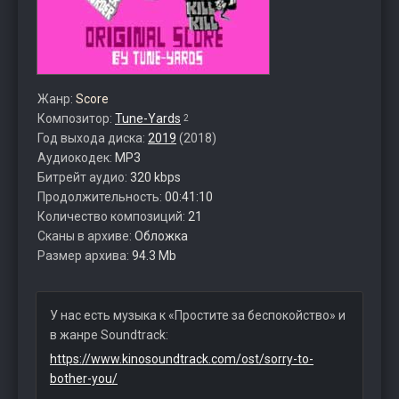
Жанр:
Score
Композитор:
Tune-Yards
2
Год выхода диска:
2019
(2018)
Аудиокодек:
MP3
Битрейт аудио:
320 kbps
Продолжительность:
00:41:10
Количество композиций:
21
Сканы в архиве:
Обложка
Размер архива:
94.3 Mb
У нас есть музыка к «Простите за беспокойство» и
в жанре Soundtrack:
https://www.kinosoundtrack.com/ost/sorry-to-
bother-you/