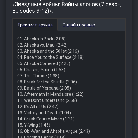
«Звездные войны: Войны клонов (7 сезон,
Episodes 9-12)»:
Треклист архива
Онлайн превью
01. Ahsoka Is Back (2:08)
02. Ahsoka vs. Maul (2:42)
03. Ahsoka and the 501st (2:16)
04. Race You to the Surface (2:18)
05. Ahsoka Cornered (2:25)
06. Chasing Saxon (1:58)
07. The Throne (1:38)
08. Break for the Shuttle (3:06)
09. Battle of Yerbana (2:05)
10. Aftermath in Mandalore (1:22)
11. We Don’t Understand (2:58)
12. It’s All of Us (2:47)
13. Victory and Death (1:04)
14. Crash Course Moon (1:31)
15. Y-Wing (1:45)
16. Obi-Wan and Ahsoka Argue (2:43)
17. Dodging Debris (2:18)