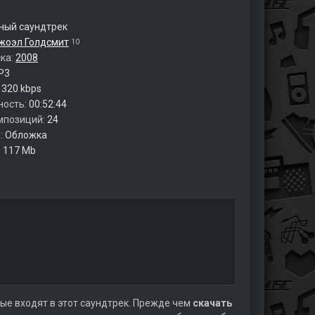
ый саундтрек
жоэл Голдсмит
10
ска:
2008
P3
:
320 kbps
ность:
00:52:44
мпозиций:
24
:
Обложка
:
117 Mb
ые входят в этот саундтрек. Прежде чем
скачать