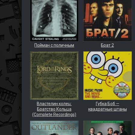
Пойман с поличным
Брат 2
Властелин колец:
Губка Боб —
Братство Кольца
квадратные штаны
(Complete Recordings)