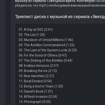
музыку из сериала «Звездные врата: Континуум»
вы мо
убедиться, что mp3 с необходимой вам музыкой включен
Треклист диска с музыкой из сериала «Звезд
01. A Day at SGC (3:41)
02. The List (1:20)
03. Murderer of Untold Millions (1:46)
04. The Achilles Commandered (1:22)
05. The Last of the System Lords (6:29)
06. For the Good of Others (0:47)
07. The Sinking of the Achilles (0:44)
08. Endless Horizons (2:07)
09. Breaking the Ice (2:12)
10. New Identities (2:27)
11. Ba’al Divided (0:54)
12. Bring a God to Tears (1:20)
13. Daniel’s Book (1:31)
14. Al’Kesh Invasion (0:54)
15. Photograph (0:50)