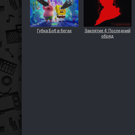
Губка Боб в бегах
Заклятие 4: Последний
обряд