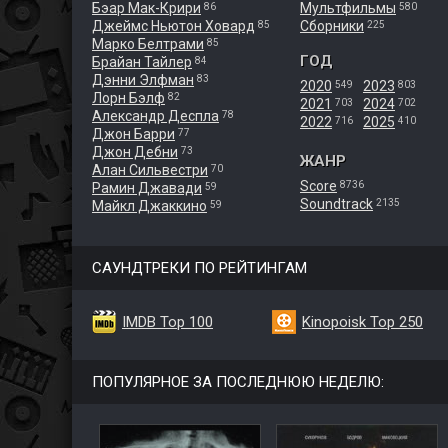
Бэар Мак-Крири
Мультфильмы
86
580
Джеймс Ньютон Ховард
Сборники
85
225
Марко Белтрами
85
ГОД
Брайан Тайлер
84
Дэнни Элфман
83
2020
2023
549
803
Лорн Бэлф
82
2021
2024
703
702
Александр Деспла
78
2022
2025
716
410
Джон Барри
77
Джон Дебни
73
ЖАНР
Алан Сильвестри
70
Score
8736
Рамин Джавади
59
Soundtrack
2135
Майкл Джаккино
59
САУНДТРЕКИ ПО РЕЙТИНГАМ
IMDB Top 100
Kinopoisk Top 250
ПОПУЛЯРНОЕ ЗА ПОСЛЕДНЮЮ НЕДЕЛЮ: