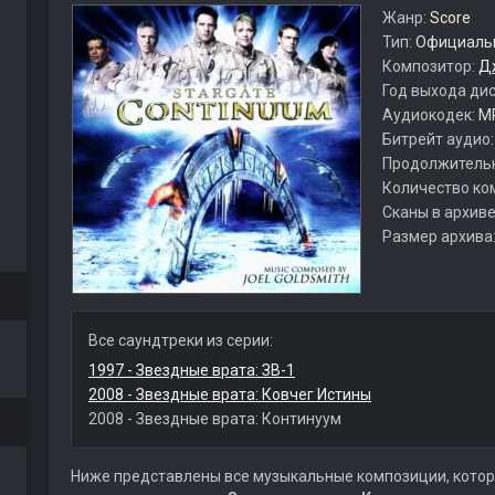
Жанр:
Score
Тип:
Официальн
Композитор:
Д
Год выхода ди
Аудиокодек:
M
Битрейт аудио
Продолжитель
Количество ко
Сканы в архиве
Размер архива
Все саундтреки из серии:
1997 - Звездные врата: ЗВ-1
2008 - Звездные врата: Ковчег Истины
2008 - Звездные врата: Континуум
Ниже представлены все музыкальные композиции, котор