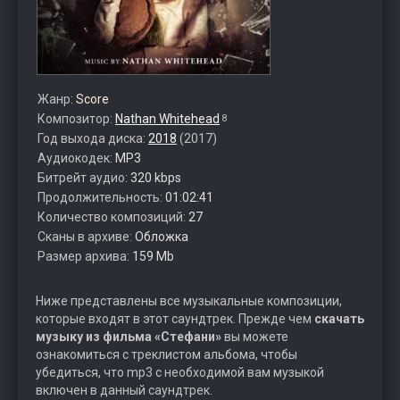
Жанр:
Score
Композитор:
Nathan Whitehead
8
Год выхода диска:
2018
(2017)
Аудиокодек:
MP3
Битрейт аудио:
320 kbps
Продолжительность:
01:02:41
Количество композиций:
27
Сканы в архиве:
Обложка
Размер архива:
159 Mb
Ниже представлены все музыкальные композиции,
которые входят в этот саундтрек. Прежде чем
скачать
музыку из фильма «Стефани»
вы можете
ознакомиться с треклистом альбома, чтобы
убедиться, что mp3 с необходимой вам музыкой
включен в данный саундтрек.