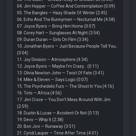
04. Jim Hopper — Coffee And Contemplation (0:09)
05. The Bangles — Hazy Shade Of Winter (2:45)
06. Echo And The Bunnymen — Nocturnal Me (4:58)
07. Joyce Byers — Bring Him Home (0:07)
08. Corey Hart — Sunglasses At Night (3:54)
09. Duran Duran — Girls On Film (3:34)
10. Jonathan Byers — Just Because People Tell You…
(0:04)
11. Joy Division — Atmosphere (4:34)
12. Joyce Byers — Maybe I’m Crazy… (0:11)
13. Olivia Newton-John — Twist Of Fate (3:41)
14. Mike & Eleven — Says Logic (0:07)
15. The Psychedelic Furs — The Ghost In You (4:16)
16. Toto — Africa (4:56)
17. Jim Croce — You Don’t Mess Around With Jim
(2:59)
18. Dustin & Lucas — Accident Or Not (0:13)
19. Devo — Whip It (2:38)
20. Bon Jovi — Runaway (3:51)
21. Cyndi Lauper — Time After Time (4:01)