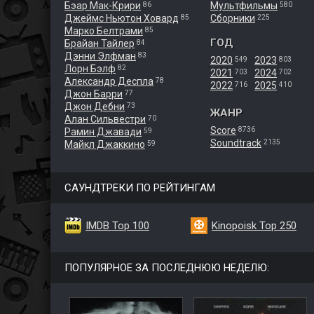
Бэар Мак-Крири
Мультфильмы
86
580
Джеймс Ньютон Ховард
Сборники
85
225
Марко Белтрами
85
ГОД
Брайан Тайлер
84
Дэнни Элфман
83
2020
2023
549
803
Лорн Бэлф
82
2021
2024
703
702
Александр Деспла
78
2022
2025
716
410
Джон Барри
77
Джон Дебни
73
ЖАНР
Алан Сильвестри
70
Score
8736
Рамин Джавади
59
Soundtrack
2135
Майкл Джаккино
59
САУНДТРЕКИ ПО РЕЙТИНГАМ
IMDB Top 100
Kinopoisk Top 250
ПОПУЛЯРНОЕ ЗА ПОСЛЕДНЮЮ НЕДЕЛЮ: