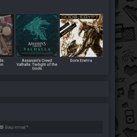
ds:
Assassin's Creed
Боги Египта
on
Valhalla: Twilight of the
Gods