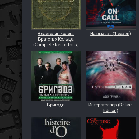
Властелин колец:
На вызове (1 сезон)
Братство Кольца
(Complete Recordings)
Бригада
Интерстеллар (Deluxe
Edition)