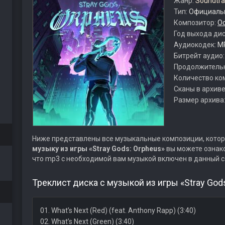
Жанр:
Soundtra
Тип:
Официальн
Композитор:
О
Год выхода ди
Аудиокодек:
M
Битрейт аудио
Продолжитель
Количество ко
Сканы в архиве
Размер архива
Ниже представлены все музыкальные композиции, котор
музыку из игры «Stray Gods: Orpheus»
вы можете ознако
что mp3 с необходимой вам музыкой включен в данный с
Треклист диска с музыкой из игры «Stray Gods
01. What’s Next (Red) (feat. Anthony Rapp) (3:40)
02. What’s Next (Green) (3:40)