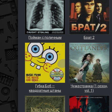
Пойман с поличным
Брат 2
Губка Боб —
Чужестранка (1 сезон,
квадратные штаны
vol. 1)