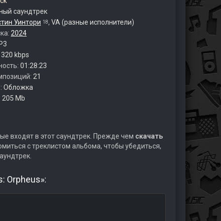
ck
ый саундтрек
стин Уинтори
,
VA (разные исполнители)
18
ска:
2024
P3
:
320 kbps
ность:
01:28:23
мпозиций:
21
:
Обложка
:
205 Mb
ые входят в этот саундтрек. Прежде чем
скачать
миться с треклистом альбома, чтобы убедиться,
аундтрек.
: Orpheus»: