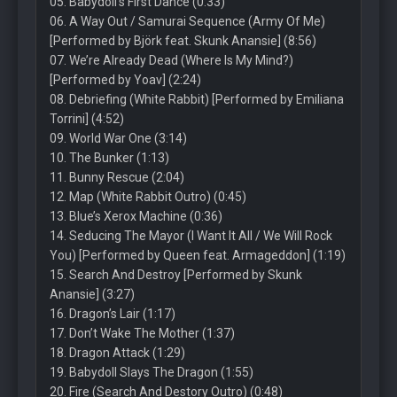
05. Babydoll’s First Dance (0:33)
06. A Way Out / Samurai Sequence (Army Of Me)
[Performed by Björk feat. Skunk Anansie] (8:56)
07. We’re Already Dead (Where Is My Mind?)
[Performed by Yoav] (2:24)
08. Debriefing (White Rabbit) [Performed by Emiliana
Torrini] (4:52)
09. World War One (3:14)
10. The Bunker (1:13)
11. Bunny Rescue (2:04)
12. Map (White Rabbit Outro) (0:45)
13. Blue’s Xerox Machine (0:36)
14. Seducing The Mayor (I Want It All / We Will Rock
You) [Performed by Queen feat. Armageddon] (1:19)
15. Search And Destroy [Performed by Skunk
Anansie] (3:27)
16. Dragon’s Lair (1:17)
17. Don’t Wake The Mother (1:37)
18. Dragon Attack (1:29)
19. Babydoll Slays The Dragon (1:55)
20. Fire (Search And Destory Outro) (0:48)