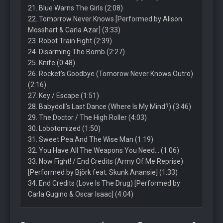
21. Blue Warns The Girls (2:08)
22. Tomorrow Never Knows [Performed by Alison
Mosshart & Carla Azar] (3:33)
23. Robot Train Fight (2:39)
24. Disarming The Bomb (2:27)
25. Knife (0:48)
26. Rocket’s Goodbye (Tomorow Never Knows Outro)
(2:16)
27. Key / Escape (1:51)
28. Babydoll’s Last Dance (Where Is My Mind?) (3:46)
29. The Doctor / The High Roller (4:03)
30. Lobotomized (1:50)
31. Sweet Pea And The Wise Man (1:19)
32. You Have All The Weapons You Need… (1:06)
33. Now Fight! / End Credits (Army Of Me Reprise)
[Performed by Björk feat. Skunk Anansie] (1:33)
34. End Credits (Love Is The Drug) [Performed by
Carla Gugino & Oscar Isaac] (4:04)