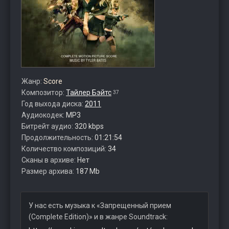
Жанр:
Score
Композитор:
Тайлер Бэйтс
37
Год выхода диска:
2011
Аудиокодек:
MP3
Битрейт аудио:
320 kbps
Продолжительность:
01:21:54
Количество композиций:
34
Сканы в архиве:
Нет
Размер архива:
187 Mb
У нас есть музыка к «Запрещенный прием
(Complete Edition)» и в жанре Soundtrack: