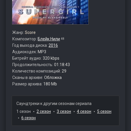
Жанр:
Score
Композитор:
Блейк Нили
48
Год выхода диска:
2016
Аудиокодек:
MP3
Битрейт аудио:
320 kbps
Продолжительность:
01:18:43
Количество композиций:
29
Сканы в архиве:
Обложка
Размер архива:
180 Mb
Саундтреки к другим сезонам сериала
1 сезон
2 сезон
3 сезон
4 сезон
5 сезон
6 сезон