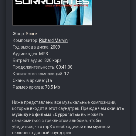
Жанр:
Score
Композитор:
Richard Marvin
3
Год выхода диска:
2009
Аудиокодек:
MP3
Битрейт аудио:
320 kbps
Продолжительность:
00:41:08
Количество композиций:
12
Сканы в архиве:
Да
Размер архива:
78.5 Mb
Ниже представлены все музыкальные композиции,
которые входят в этот саундтрек. Прежде чем
скачать
музыку из фильма «Суррогаты»
вы можете
ознакомиться с треклистом альбома, чтобы
убедиться, что mp3 с необходимой вам музыкой
включен в данный саундтрек.