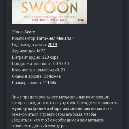
Жанр:
Score
Композитор:
Натэниел Мекали
8
Год выхода диска:
2019
Аудиокодек:
MP3
Битрейт аудио:
320 kbps
Продолжительность:
00:47:40
Количество композиций:
21
Сканы в архиве:
Обложка
Размер архива:
111 Mb
Ниже представлены все музыкальные композиции,
которые входят в этот саундтрек. Прежде чем
скачать
музыку из фильма «Парк развлечений»
вы можете
ознакомиться с треклистом альбома, чтобы
убедиться, что mp3 с необходимой вам музыкой
включен в данный саундтрек.