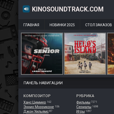
KINOSOUNDTRACK.COM
ГЛАВНАЯ
НОВИНКИ 2025
СТОЛ ЗАКАЗОВ
ПАНЕЛЬ НАВИГАЦИИ
КОМПОЗИТОР
РУБРИКА
Ханс Циммер
Фильмы
162
7271
Эннио Морриконе
Сериалы
106
1698
Джон Уильямс
Игры
87
1097