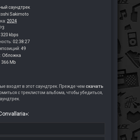
ый саундтрек
toshi Sakimoto
ска:
2024
P3
:
320 kbps
ность:
02:38:27
мпозиций:
49
:
Обложка
:
366 Mb
ые входят в этот саундтрек. Прежде чем
скачать
миться с треклистом альбома, чтобы убедиться,
аундтрек.
nvallaria»: