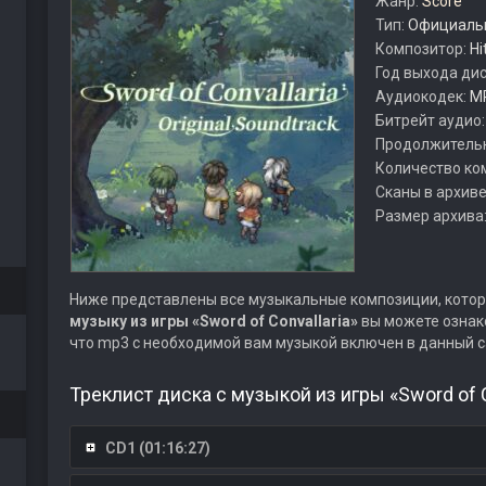
Жанр:
Score
Тип:
Официальн
Композитор:
Hi
Год выхода ди
Аудиокодек:
M
Битрейт аудио
Продолжитель
Количество ко
Сканы в архиве
Размер архива
Ниже представлены все музыкальные композиции, котор
музыку из игры «Sword of Convallaria»
вы можете ознако
что mp3 с необходимой вам музыкой включен в данный с
Треклист диска с музыкой из игры «Sword of Co
CD1 (01:16:27)