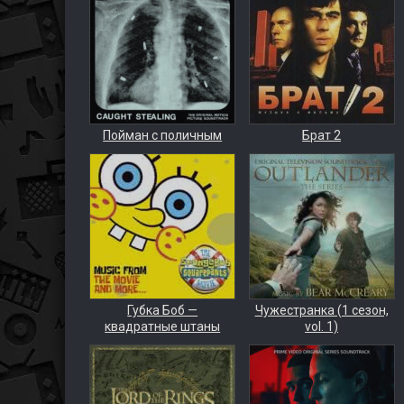
Пойман с поличным
Брат 2
Губка Боб —
Чужестранка (1 сезон,
квадратные штаны
vol. 1)