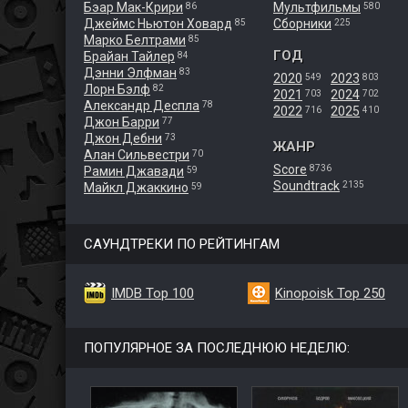
Бэар Мак-Крири
Мультфильмы
86
580
Джеймс Ньютон Ховард
Сборники
85
225
Марко Белтрами
85
ГОД
Брайан Тайлер
84
Дэнни Элфман
83
2020
2023
549
803
Лорн Бэлф
82
2021
2024
703
702
Александр Деспла
78
2022
2025
716
410
Джон Барри
77
Джон Дебни
73
ЖАНР
Алан Сильвестри
70
Score
8736
Рамин Джавади
59
Soundtrack
2135
Майкл Джаккино
59
САУНДТРЕКИ ПО РЕЙТИНГАМ
IMDB Top 100
Kinopoisk Top 250
ПОПУЛЯРНОЕ ЗА ПОСЛЕДНЮЮ НЕДЕЛЮ: