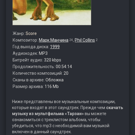
Жанр:
Score
Композитор:
Марк Манчина
,
Phil Collins
24
2
Год выхода диска:
1999
Аудиокодек:
MP3
Битрейт аудио:
320 kbps
Продолжительность:
00:54:14
Количество композиций:
20
Сканы в архиве:
Обложка
Размер архива:
116 Mb
Ниже представлены все музыкальные композиции,
которые входят в этот саундтрек. Прежде чем
скачать
музыку из мультфильма «Тарзан»
вы можете
ознакомиться с треклистом альбома, чтобы
убедиться, что mp3 с необходимой вам музыкой
включен в данный саундтрек.