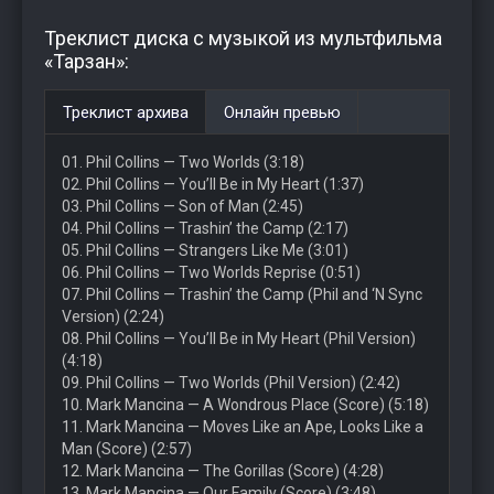
Треклист диска с музыкой из мультфильма
«Тарзан»:
Треклист архива
Онлайн превью
01. Phil Collins — Two Worlds (3:18)
02. Phil Collins — You’ll Be in My Heart (1:37)
03. Phil Collins — Son of Man (2:45)
04. Phil Collins — Trashin’ the Camp (2:17)
05. Phil Collins — Strangers Like Me (3:01)
06. Phil Collins — Two Worlds Reprise (0:51)
07. Phil Collins — Trashin’ the Camp (Phil and ‘N Sync
Version) (2:24)
08. Phil Collins — You’ll Be in My Heart (Phil Version)
(4:18)
09. Phil Collins — Two Worlds (Phil Version) (2:42)
10. Mark Mancina — A Wondrous Place (Score) (5:18)
11. Mark Mancina — Moves Like an Ape, Looks Like a
Man (Score) (2:57)
12. Mark Mancina — The Gorillas (Score) (4:28)
13. Mark Mancina — Our Family (Score) (3:48)