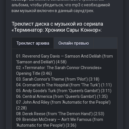
альбома, чтобы убедиться, что mp3 с необходимой
вам музыкой включен в данный саундтрек.
Треклист диска с музыкой из сериала
«Терминатор: Хроники Сары Коннор»:
Треклист архива
Онлайн превью
01. Reverend Gary Davis — Samson And Delilah (from
‘Samson and Delilah’) (4:58)
02. «Terminator: The Sarah Connor Chronicles»
Opening Title (0:46)
03. Sarah Connor’s Theme (from ‘Pilot’) (3:18)
04. Cromartie In The Hospital (from ‘The Turk’) (1:11)
05. Andy Goode’s Turk (from ‘Queen’s Gambit’) (3:11)
06. Central America (from ‘Queen’s Gambit’) (1:35)
07. John And Riley (from ‘Automatic for the People’)
(2:28)
08. Derek Reese (from ‘The Demon Hand’) (2:53)
09. Brendan McCreary — Ain’t We Famous (from
‘Automatic for the People’) (3:36)