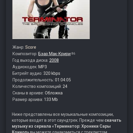
Жанр:
Score
Композитор:
Бэар Мак-Крири
86
Год выхода диска:
2008
Аудиокодек:
MP3
Битрейт аудио:
320 kbps
Продолжительность:
01:04:05
Количество композиций:
24
Сканы в архиве:
Обложка
Размер архива:
133 Mb
Ниже представлены все музыкальные композиции,
которые входят в этот саундтрек. Прежде чем
скачать
музыку из сериала «Терминатор: Хроники Сары
Коннор»
вы можете ознакомиться с треклистом