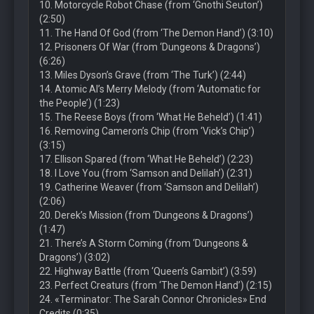
10. Motorcycle Robot Chase (from ‘Gnothi Seuton’)
(2:50)
11. The Hand Of God (from ‘The Demon Hand’) (3:10)
12. Prisoners Of War (from ‘Dungeons & Dragons’)
(6:26)
13. Miles Dyson’s Grave (from ‘The Turk’) (2:44)
14. Atomic Al’s Merry Melody (from ‘Automatic for
the People’) (1:23)
15. The Reese Boys (from ‘What He Beheld’) (1:41)
16. Removing Cameron’s Chip (from ‘Vick’s Chip’)
(3:15)
17. Ellison Spared (from ‘What He Beheld’) (2:23)
18. I Love You (from ‘Samson and Delilah’) (2:31)
19. Catherine Weaver (from ‘Samson and Delilah’)
(2:06)
20. Derek’s Mission (from ‘Dungeons & Dragons’)
(1:47)
21. There’s A Storm Coming (from ‘Dungeons &
Dragons’) (3:02)
22. Highway Battle (from ‘Queen’s Gambit’) (3:59)
23. Perfect Creaturs (from ‘The Demon Hand’) (2:15)
24. «Terminator: The Sarah Connor Chronicles» End
Credits (0:35)